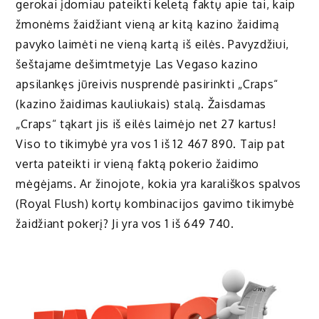
gerokai įdomiau pateikti keletą faktų apie tai, kaip
žmonėms žaidžiant vieną ar kitą kazino žaidimą
pavyko laimėti ne vieną kartą iš eilės. Pavyzdžiui,
šeštajame dešimtmetyje Las Vegaso kazino
apsilankęs jūreivis nusprendė pasirinkti „Craps“
(kazino žaidimas kauliukais) stalą. Žaisdamas
„Craps“ tąkart jis iš eilės laimėjo net 27 kartus!
Viso to tikimybė yra vos 1 iš 12 467 890. Taip pat
verta pateikti ir vieną faktą pokerio žaidimo
mėgėjams. Ar žinojote, kokia yra karališkos spalvos
(Royal Flush) kortų kombinacijos gavimo tikimybė
žaidžiant pokerį? Ji yra vos 1 iš 649 740.