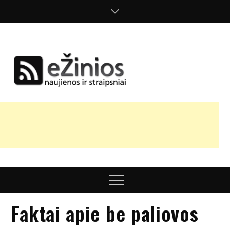
Skip
to
content
Žinios
naujienos,
straipsniai,
nuomonės
Menu
Faktai apie be paliovos