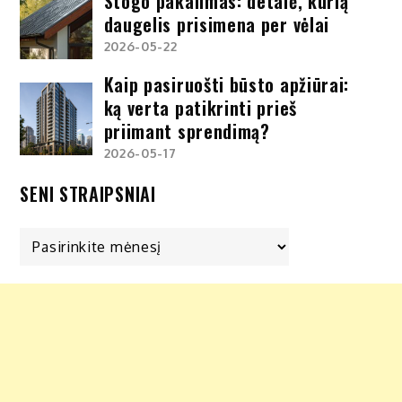
Stogo pakalimas: detalė, kurią
daugelis prisimena per vėlai
2026-05-22
Kaip pasiruošti būsto apžiūrai:
ką verta patikrinti prieš
priimant sprendimą?
2026-05-17
SENI STRAIPSNIAI
Seni
straipsniai