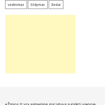
vėdinimas
šildymas
žiedai
eŽinios.lt yra asmeninė iniciatyva surinkti vienoje