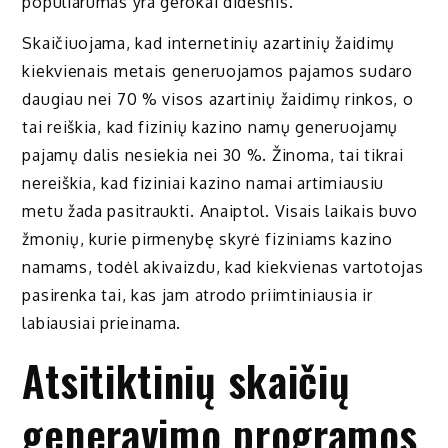
populiarumas yra gerokai didesnis.
Skaičiuojama, kad internetinių azartinių žaidimų
kiekvienais metais generuojamos pajamos sudaro
daugiau nei 70 % visos azartinių žaidimų rinkos, o
tai reiškia, kad fizinių kazino namų generuojamų
pajamų dalis nesiekia nei 30 %. Žinoma, tai tikrai
nereiškia, kad fiziniai kazino namai artimiausiu
metu žada pasitraukti. Anaiptol. Visais laikais buvo
žmonių, kurie pirmenybę skyrė fiziniams kazino
namams, todėl akivaizdu, kad kiekvienas vartotojas
pasirenka tai, kas jam atrodo priimtiniausia ir
labiausiai prieinama.
Atsitiktinių skaičių
generavimo programos