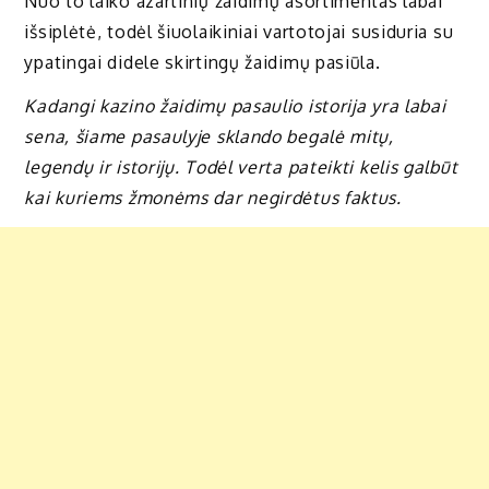
Nuo to laiko azartinių žaidimų asortimentas labai
išsiplėtė, todėl šiuolaikiniai vartotojai susiduria su
ypatingai didele skirtingų žaidimų pasiūla.
Kadangi kazino žaidimų pasaulio istorija yra labai
sena, šiame pasaulyje sklando begalė mitų,
legendų ir istorijų. Todėl verta pateikti kelis galbūt
kai kuriems žmonėms dar negirdėtus faktus.