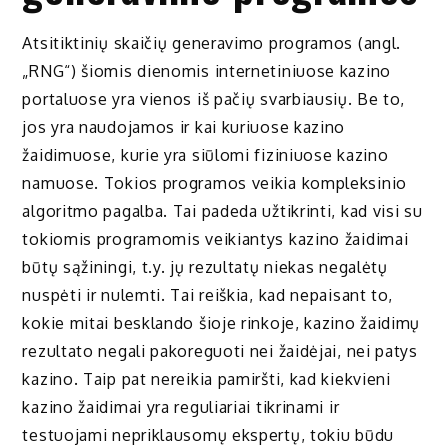
Atsitiktinių skaičių generavimo programos (angl.
„RNG“) šiomis dienomis internetiniuose kazino
portaluose yra vienos iš pačių svarbiausių. Be to,
jos yra naudojamos ir kai kuriuose kazino
žaidimuose, kurie yra siūlomi fiziniuose kazino
namuose. Tokios programos veikia kompleksinio
algoritmo pagalba. Tai padeda užtikrinti, kad visi su
tokiomis programomis veikiantys kazino žaidimai
būtų sąžiningi, t.y. jų rezultatų niekas negalėtų
nuspėti ir nulemti. Tai reiškia, kad nepaisant to,
kokie mitai besklando šioje rinkoje, kazino žaidimų
rezultato negali pakoreguoti nei žaidėjai, nei patys
kazino. Taip pat nereikia pamiršti, kad kiekvieni
kazino žaidimai yra reguliariai tikrinami ir
testuojami nepriklausomų ekspertų, tokiu būdu