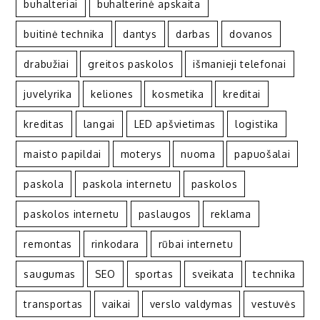
buhalteriai
buhalterinė apskaita
buitinė technika
dantys
darbas
dovanos
drabužiai
greitos paskolos
išmanieji telefonai
juvelyrika
keliones
kosmetika
kreditai
kreditas
langai
LED apšvietimas
logistika
maisto papildai
moterys
nuoma
papuošalai
paskola
paskola internetu
paskolos
paskolos internetu
paslaugos
reklama
remontas
rinkodara
rūbai internetu
saugumas
SEO
sportas
sveikata
technika
transportas
vaikai
verslo valdymas
vestuvės