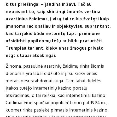
kitus priešingai – jaudina ir žavi. Tačiau
nepaisant to, kaip skirtingi žmonės vertina
azartinius žaidimus, į visą tai reikia žvelgti kaip
įmanoma racionaliau ir objektyviau, suprantant,
kad tai jokiu būdu neturėtų tapti priemone
užsidirbti papildomų lėšų ar būdu praturtėti.
Trumpiau tariant, kiekvienas žmogus privalo
elgtis labai atsakingai.
Žinoma, pasaulinė azartinių žaidimų rinka šiomis
dienomis yra labai didžiulė ir ji su kiekvienais
metais nesustabdomai auga. Tam labai didelės
įtakos turėjo internetinių kazino portalų
atsiradimas, o tai reiškia, kad internetiniai kazino
žaidimai ėmė sparčiai populiarėti nuo pat 1994 m.,
kuomet rinką pasiekė pirmasis internetinis kazino.