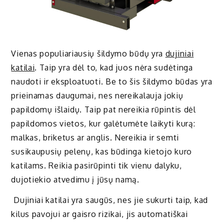
Vienas populiariausių šildymo būdų yra
dujiniai
katilai
. Taip yra dėl to, kad juos nėra sudėtinga
naudoti ir eksploatuoti. Be to šis šildymo būdas yra
prieinamas daugumai, nes nereikalauja jokių
papildomų išlaidų. Taip pat nereikia rūpintis dėl
papildomos vietos, kur galėtumėte laikyti kurą:
malkas, briketus ar anglis. Nereikia ir semti
susikaupusių pelenų, kas būdinga kietojo kuro
katilams. Reikia pasirūpinti tik vienu dalyku,
dujotiekio atvedimu į jūsų namą.
Dujiniai katilai yra saugūs, nes jie sukurti taip, kad
kilus pavojui ar gaisro rizikai, jis automatiškai