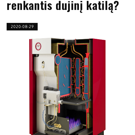
renkantis dujinį katilą?
2020-08-29