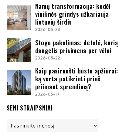
Namų transformacija: kodėl
vinilinės grindys užkariauja
lietuvių širdis
2026-05-23
Stogo pakalimas: detalė, kurią
daugelis prisimena per vėlai
2026-05-22
Kaip pasiruošti būsto apžiūrai:
ką verta patikrinti prieš
priimant sprendimą?
2026-05-17
SENI STRAIPSNIAI
Seni
straipsniai