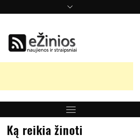
Skip
to
content
Žinios
naujienos,
straipsniai,
nuomonės
Menu
Ką reikia žinoti