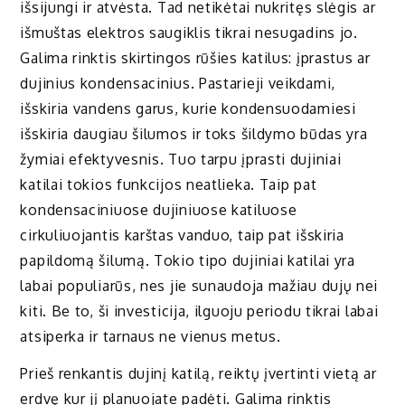
išsijungi ir atvėsta. Tad netikėtai nukritęs slėgis ar
išmuštas elektros saugiklis tikrai nesugadins jo.
Galima rinktis skirtingos rūšies katilus: įprastus ar
dujinius kondensacinius. Pastarieji veikdami,
išskiria vandens garus, kurie kondensuodamiesi
išskiria daugiau šilumos ir toks šildymo būdas yra
žymiai efektyvesnis. Tuo tarpu įprasti dujiniai
katilai tokios funkcijos neatlieka. Taip pat
kondensaciniuose dujiniuose katiluose
cirkuliuojantis karštas vanduo, taip pat išskiria
papildomą šilumą. Tokio tipo dujiniai katilai yra
labai populiarūs, nes jie sunaudoja mažiau dujų nei
kiti. Be to, ši investicija, ilguoju periodu tikrai labai
atsiperka ir tarnaus ne vienus metus.
Prieš renkantis dujinį katilą, reiktų įvertinti vietą ar
erdvę kur jį planuojate padėti. Galima rinktis