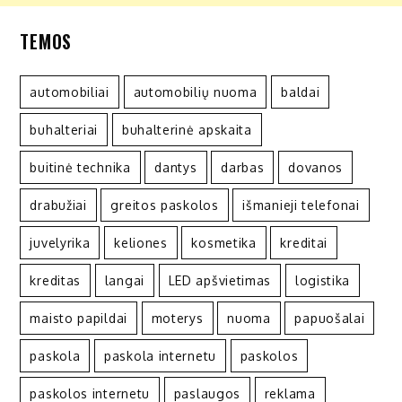
TEMOS
automobiliai
automobilių nuoma
baldai
buhalteriai
buhalterinė apskaita
buitinė technika
dantys
darbas
dovanos
drabužiai
greitos paskolos
išmanieji telefonai
juvelyrika
keliones
kosmetika
kreditai
kreditas
langai
LED apšvietimas
logistika
maisto papildai
moterys
nuoma
papuošalai
paskola
paskola internetu
paskolos
paskolos internetu
paslaugos
reklama