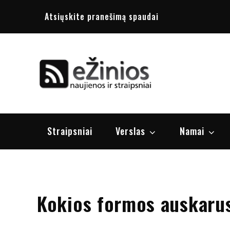
Skip
Atsiųskite pranešimą spaudai
to
content
Žinios
naujienos, st
Straipsniai
Verslas
Namai
Kokios formos auskarus