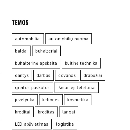
TEMOS
automobiliai
automobilių nuoma
baldai
buhalteriai
I
buhalterinė apskaita
buitinė technika
O
dantys
darbas
dovanos
drabužiai
greitos paskolos
išmanieji telefonai
juvelyrika
keliones
kosmetika
kreditai
kreditas
langai
LED apšvietimas
logistika