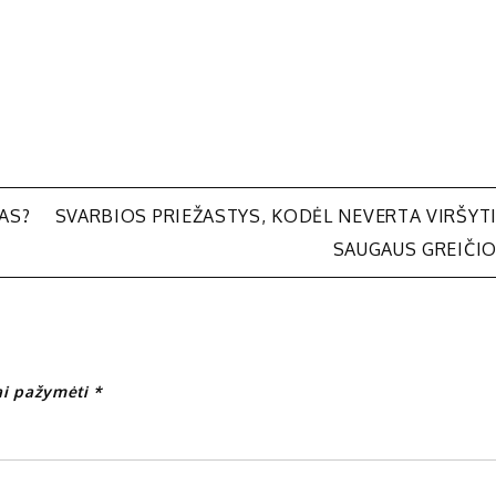
AS?
SVARBIOS PRIEŽASTYS, KODĖL NEVERTA VIRŠYT
SAUGAUS GREIČI
iai pažymėti
*