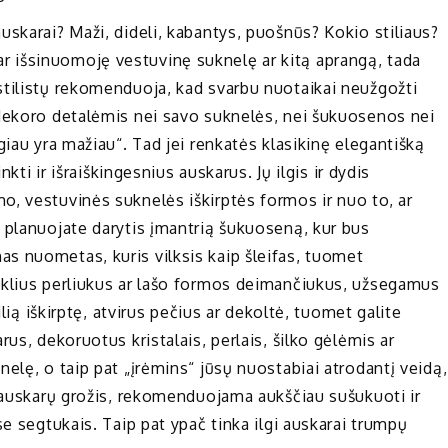
uskarai? Maži, dideli, kabantys, puošnūs? Kokio stiliaus?
ję ar išsinuomoję vestuvinę suknelę ar kitą aprangą, tada
stilistų rekomenduoja, kad svarbu nuotaikai neužgožti
 dekoro detalėmis nei savo suknelės, nei šukuosenos nei
giau yra mažiau“. Tad jei renkatės klasikinę elegantišką
nkti ir išraiškingesnius auskarus. Jų ilgis ir dydis
, vestuvinės suknelės iškirptės formos ir nuo to, ar
 planuojate darytis įmantrią šukuoseną, kur bus
s nuometas, kuris vilksis kaip šleifas, tuomet
uklius perliukus ar lašo formos deimančiukus, užsegamus
ilią iškirptę, atvirus pečius ar dekoltė, tuomet galite
us, dekoruotus kristalais, perlais, šilko gėlėmis ar
elę, o taip pat „įrėmins“ jūsų nuostabiai atrodantį veidą,
ų auskarų grožis, rekomenduojama aukščiau sušukuoti ir
se segtukais. Taip pat ypač tinka ilgi auskarai trumpų