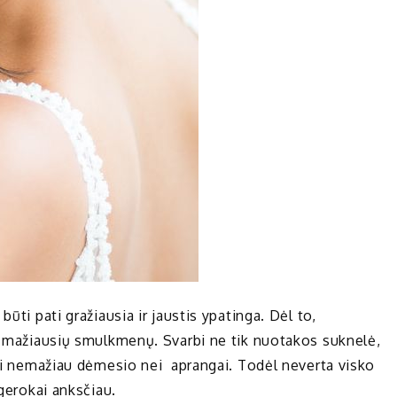
ūti pati gražiausia ir jaustis ypatinga. Dėl to,
ių mažiausių smulkmenų. Svarbi ne tik nuotakos suknelė,
irti nemažiau dėmesio nei aprangai. Todėl neverta visko
 gerokai anksčiau.