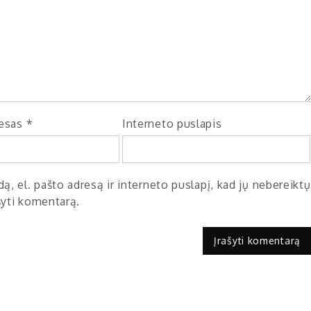
resas
*
Interneto puslapis
ą, el. pašto adresą ir interneto puslapį, kad jų nebereiktų
ašyti komentarą.