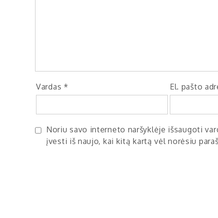
Vardas
*
El. pašto ad
Noriu savo interneto naršyklėje išsaugoti vard
įvesti iš naujo, kai kitą kartą vėl norėsiu par