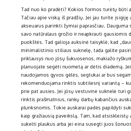
Tad nuo ko pradėti? Kokios formos turėtų būti a
Tačiau apie viską iš pradžių. Jei jau turite įsigi
akseuarus parinkti žymiai paprasčiau. Dauguma 
savo natūralaus grožio ir neapkrauti gausiomis
puokštės. Tad galioja auksinė taisyklė, kad „dau
minimalistinio stiliaus suknelę, tada galite pasiri
priklausys nuo jūsų šukuosenos, makiažo ryškumo
planuojate segėti nuometą ar dėtis diademą. Jei
naudojamos gyvos gėlės, segtukai ar bus segama
rekomenduojama rinktis subtilesnį variantą – k
prie pat ausies. Jei jūsų vestuvinė suknelė turi g
rinktis prašmatnius, rankų darbų kabančius auskar
plunksnomis. Tokie auskarai padės papildyti sukn
kaip gražiausią paveikslą. Tam, kad atsiskleist
sukelti plaukus arba jei eina susegti juos šonuo