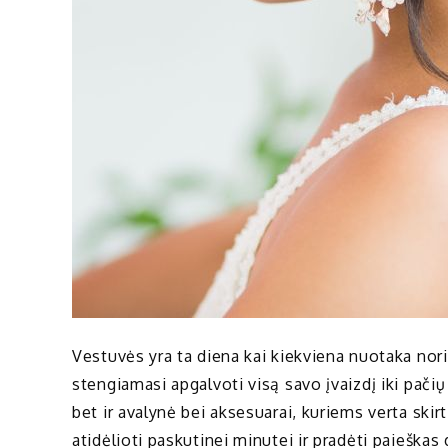
Vestuvės yra ta diena kai kiekviena nuotaka nori b
stengiamasi apgalvoti visą savo įvaizdį iki pač
bet ir avalynė bei aksesuarai, kuriems verta sk
atidėlioti paskutinei minutei ir pradėti paieškas