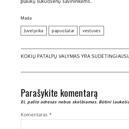
plaukų šukuosenų savininkėms.
Mada
Juvelyrika
Papuošalai
Vestuvės
Navigacija
KOKIŲ PATALPŲ VALYMAS YRA SUDĖTINGIAUSI
tarp
įrašų
Parašykite komentarą
El. pašto adresas nebus skelbiamas.
Būtini laukel
Komentaras
*