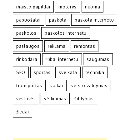
maisto papildai
moterys
nuoma
papuošalai
paskola
paskola internetu
paskolos
paskolos internetu
paslaugos
reklama
remontas
rinkodara
rūbai internetu
saugumas
SEO
sportas
sveikata
technika
transportas
vaikai
verslo valdymas
vestuvės
vėdinimas
šildymas
žiedai