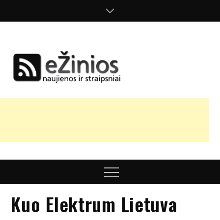
Skip
to
content
Žinios
naujienos,
straipsniai,
nuomonės
Menu
Kuo Elektrum Lietuva