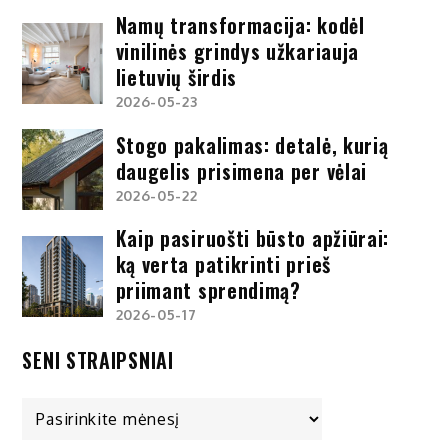
Namų transformacija: kodėl
vinilinės grindys užkariauja
lietuvių širdis
2026-05-23
Stogo pakalimas: detalė, kurią
daugelis prisimena per vėlai
2026-05-22
Kaip pasiruošti būsto apžiūrai:
ką verta patikrinti prieš
priimant sprendimą?
2026-05-17
SENI STRAIPSNIAI
Seni
straipsniai