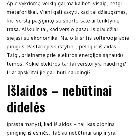
Apie vykdomą veiklą galima kalbėti visaip, netgi
metaforiškai. Vieni gali sakyti, kad tai džiaugsmas,
kiti verslą palygintų su sporto sale ar lenktynių
trasa. Aišku ir tai, kad verslo pasaulis glaudžiai
siejasi su ekonomika. Na, o ši sritis sufleruoja apie
pinigus. Pastarieji skirstytini į pelną ir išlaidas.
Taigi, prieiname prie elektros energijos sąnaudų
temos. Kokie elektros tarifai verslui yra naudingi?
Ir ar apskritai jie gali būti naudingi?
Išlaidos – nebūtinai
didelės
Įprasta manyti, kad išlaidos – tai, kas plonina
piniginę iš esmės. Tačiau nebūtinai taip ir yra.