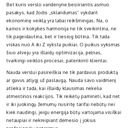
Bet kuris verslo vandenyne besiiriantis asmuo
pasakys, kad žodis „sklandumas“ vykdant
ekonominę veiklą yra labai reikšmingas. Na, o
kainos ir kokybės harmonija ne tik sveikintina, ne
tik pageidautina, bet ir tiesiog būtina. Tik tada
viskas nuo A iki Z vyksta puikiai. O puikus vyksmas
šiuo atveju yra išlaidų optimizacija, pelnas,
tvarkingi veiklos procesai, patenkinti klientai.
Nauda verslui pasireiškia ne tik pardavus produktą
ar gavus atlygį už paslaugą. Nauda savo vaidmenį
atlieka ir tada, kai išlaidų klausimas nekelia
atmestinos reakcijos. Tik reikėtų paminėti, kad net
ir iki juokingų žemumų nusiritę tarifai nebūtų nei
kiek naudingi, jeigu energija būtų vartojama visiškai
netaupiai ir nekreipiant dėmesio į jokius