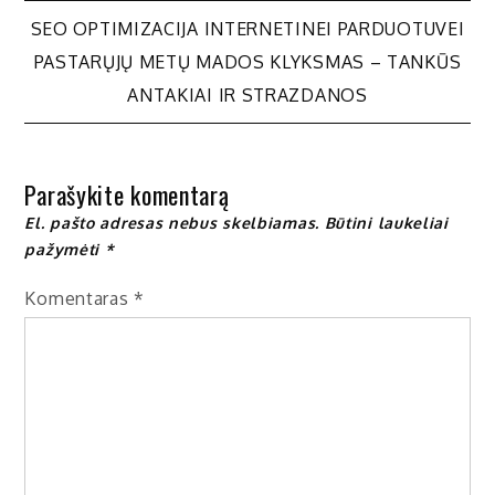
Navigacija
SEO OPTIMIZACIJA INTERNETINEI PARDUOTUVEI
PASTARŲJŲ METŲ MADOS KLYKSMAS – TANKŪS
tarp
ANTAKIAI IR STRAZDANOS
įrašų
Parašykite komentarą
El. pašto adresas nebus skelbiamas.
Būtini laukeliai
pažymėti
*
Komentaras
*