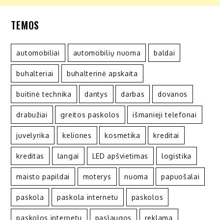
TEMOS
automobiliai
automobilių nuoma
baldai
buhalteriai
buhalterinė apskaita
buitinė technika
dantys
darbas
dovanos
drabužiai
greitos paskolos
išmanieji telefonai
juvelyrika
keliones
kosmetika
kreditai
kreditas
langai
LED apšvietimas
logistika
maisto papildai
moterys
nuoma
papuošalai
paskola
paskola internetu
paskolos
paskolos internetu
paslaugos
reklama