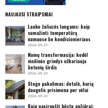
NAUJAUSI STRAIPSNIAI
Lauko žaliuzės langams: kaip
sumažinti temperatūrą
namuose be kondicionieriaus
2026-05-27
Namų transformacija: kodėl
vinilinės grindys užkariauja
lietuvių širdis
2026-05-23
Stogo pakalimas: detalė, kurią
daugelis prisimena per vėlai
2026-05-22
Kaip pasiruošti būsto apžiūrai: