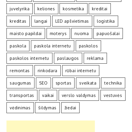
juvelyrika
keliones
kosmetika
kreditai
kreditas
langai
LED apšvietimas
logistika
maisto papildai
moterys
nuoma
papuošalai
paskola
paskola internetu
paskolos
paskolos internetu
paslaugos
reklama
remontas
rinkodara
rūbai internetu
saugumas
SEO
sportas
sveikata
technika
transportas
vaikai
verslo valdymas
vestuvės
vėdinimas
šildymas
žiedai