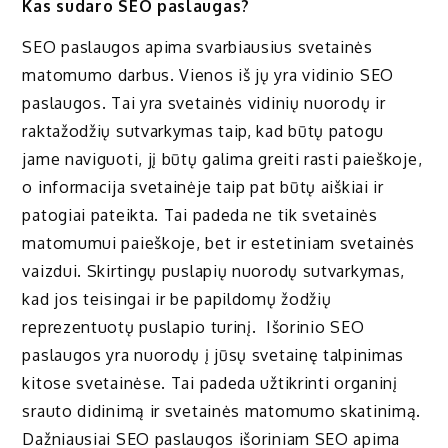
Kas sudaro SEO paslaugas?
SEO paslaugos apima svarbiausius svetainės
matomumo darbus. Vienos iš jų yra vidinio SEO
paslaugos. Tai yra svetainės vidinių nuorodų ir
raktažodžių sutvarkymas taip, kad būtų patogu
jame naviguoti, jį būtų galima greiti rasti paieškoje,
o informacija svetainėje taip pat būtų aiškiai ir
patogiai pateikta. Tai padeda ne tik svetainės
matomumui paieškoje, bet ir estetiniam svetainės
vaizdui. Skirtingų puslapių nuorodų sutvarkymas,
kad jos teisingai ir be papildomų žodžių
reprezentuotų puslapio turinį. Išorinio SEO
paslaugos yra nuorodų į jūsų svetainę talpinimas
kitose svetainėse. Tai padeda užtikrinti organinį
srauto didinimą ir svetainės matomumo skatinimą.
Dažniausiai SEO paslaugos išoriniam SEO apima