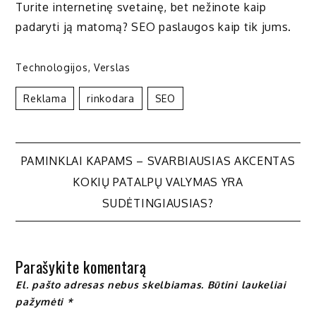
Turite internetinę svetainę, bet nežinote kaip
padaryti ją matomą? SEO paslaugos kaip tik jums.
Technologijos
,
Verslas
Reklama
Rinkodara
SEO
Navigacija
PAMINKLAI KAPAMS – SVARBIAUSIAS AKCENTAS
KOKIŲ PATALPŲ VALYMAS YRA
tarp
SUDĖTINGIAUSIAS?
įrašų
Parašykite komentarą
El. pašto adresas nebus skelbiamas.
Būtini laukeliai
pažymėti
*