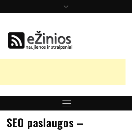
Skip
to
content
Žinios
naujienos,
straipsniai,
nuomonės
Menu
SEO paslaugos –