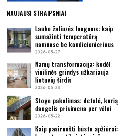
NAUJAUSI STRAIPSNIAI
Lauko žaliuzės langams: kaip
sumažinti temperatūrą
namuose be kondicionieriaus
2026-05-27
Namų transformacija: kodėl
vinilinės grindys užkariauja
lietuvių širdis
2026-05-23
Stogo pakalimas: detalė, kurią
daugelis prisimena per vėlai
2026-05-22
Kaip pasiruošti būsto apžiūrai: