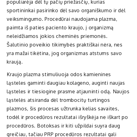
populiarėja dėl tų pačių priežasčių, kurias
sportininkai pasirinko dėl savo organiškumo ir dėl
veiksmingumo. Procedūrai naudojama plazma,
paimta iš paties paciento kraujo, į organizmą
neleidžiamos jokios cheminės priemonės.
Šalutinio poveikio tikimybės praktiškai nėra, nes
yra mažai tikėtina, jog organizmas atstums savo
kraują.
Kraujo plazma stimuliuoja odos kamienines
ląsteles gaminti daugiau kolageno, auginti naujas
ląsteles ir tiesiogine prasme atjauninti odą. Naujos
ląstelės atsiranda dėl trombocitų turtingos
plazmos, šis procesas užtrunka kelias savaites,
todėl ir procedūros rezultatai išryškėja ne iškart po
procedūros. Botoksas ir kiti užpildai suyra daug
greičiau, tačiau PRP procedūros rezultatai gali