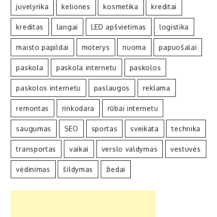
juvelyrika
keliones
kosmetika
kreditai
kreditas
langai
LED apšvietimas
logistika
maisto papildai
moterys
nuoma
papuošalai
paskola
paskola internetu
paskolos
paskolos internetu
paslaugos
reklama
remontas
rinkodara
rūbai internetu
saugumas
SEO
sportas
sveikata
technika
transportas
vaikai
verslo valdymas
vestuvės
vėdinimas
šildymas
žiedai