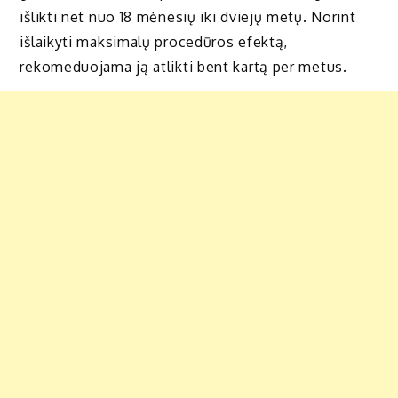
išlikti net nuo 18 mėnesių iki dviejų metų. Norint
išlaikyti maksimalų procedūros efektą,
rekomeduojama ją atlikti bent kartą per metus.