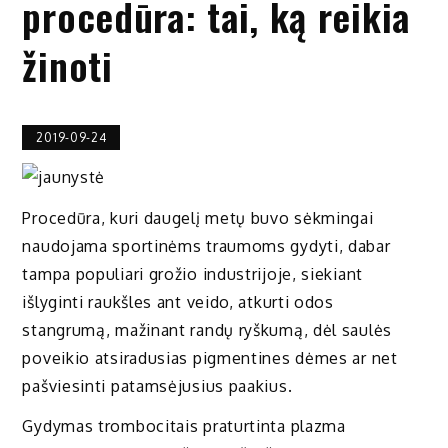
procedūra: tai, ką reikia
žinoti
2019-09-24
Procedūra, kuri daugelį metų buvo sėkmingai
naudojama sportinėms traumoms gydyti, dabar
tampa populiari grožio industrijoje, siekiant
išlyginti raukšles ant veido, atkurti odos
stangrumą, mažinant randų ryškumą, dėl saulės
poveikio atsiradusias pigmentines dėmes ar net
pašviesinti patamsėjusius paakius.
Gydymas trombocitais praturtinta plazma