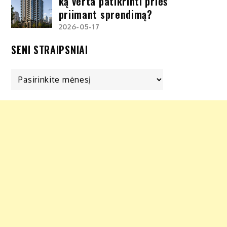
ką verta patikrinti prieš
priimant sprendimą?
2026-05-17
SENI STRAIPSNIAI
Seni
straipsniai