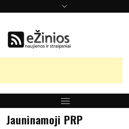
Skip
to
content
Žinios
naujienos,
straipsniai,
nuomonės
Menu
Jauninamoji PRP