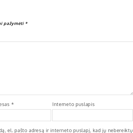
iai pažymėti
*
resas
*
Interneto puslapis
ą, el. pašto adresą ir interneto puslapį, kad jų nebereiktų