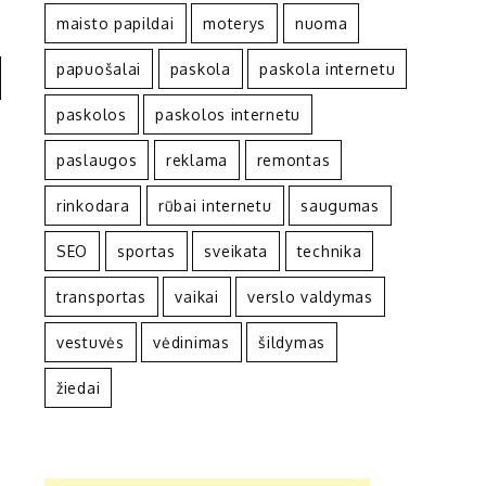
maisto papildai
moterys
nuoma
papuošalai
paskola
paskola internetu
paskolos
paskolos internetu
paslaugos
reklama
remontas
rinkodara
rūbai internetu
saugumas
SEO
sportas
sveikata
technika
transportas
vaikai
verslo valdymas
vestuvės
vėdinimas
šildymas
žiedai