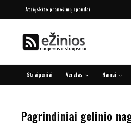
Skip
Atsiųskite pranešimą spaudai
to
content
Žinios
naujienos, st
Straipsniai
Verslas
Namai
Pagrindiniai gelinio na