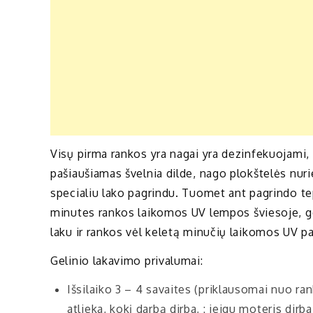
Visų pirma rankos yra nagai yra dezinfekuojami,
pašiaušiamas švelnia dilde, nago plokštelės nu
specialiu lako pagrindu. Tuomet ant pagrindo te
minutes rankos laikomos UV lempos šviesoje, gel
laku ir rankos vėl keletą minučių laikomos UV p
Gelinio lakavimo privalumai:
Išsilaiko 3 – 4 savaites (priklausomai nuo ra
atlieka, kokį darbą dirba, : jeigu moteris di