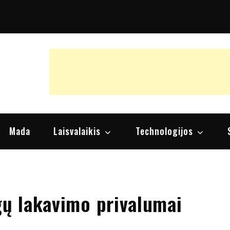
raipsniai, nuomonės
Mada
Laisvalaikis
Technologijos
gų lakavimo privalumai