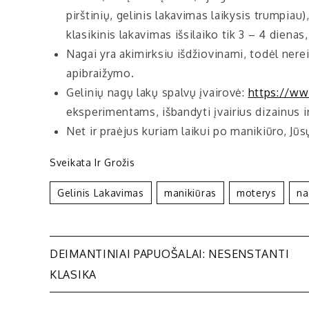
pirštinių, gelinis lakavimas laikysis trumpiau
klasikinis lakavimas išsilaiko tik 3 – 4 dienas,
Nagai yra akimirksiu išdžiovinami, todėl nereik
apibraižymo.
Gelinių nagų lakų spalvų įvairovė:
https://www
eksperimentams, išbandyti įvairius dizainus ir
Net ir praėjus kuriam laikui po manikiūro, Jūsų
Sveikata Ir Grožis
Gelinis Lakavimas
Manikiūras
Moterys
Na
Navigacija
DEIMANTINIAI PAPUOŠALAI: NESENSTANTI
KLASIKA
tarp