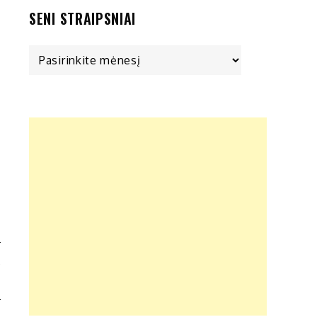
SENI STRAIPSNIAI
Seni
straipsniai
A
I