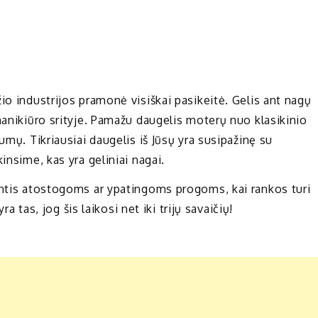
io industrijos pramonė visiškai pasikeitė. Gelis ant nagų
manikiūro srityje. Pamažu daugelis moterų nuo klasikinio
umų. Tikriausiai daugelis iš Jūsų yra susipažinę su
insime, kas yra geliniai nagai.
antis atostogoms ar ypatingoms progoms, kai rankos turi
ra tas, jog šis laikosi net iki trijų savaičių!