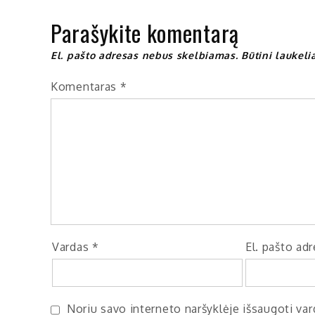
įrašų
Parašykite komentarą
El. pašto adresas nebus skelbiamas.
Būtini laukel
Komentaras
*
Vardas
*
El. pašto ad
Noriu savo interneto naršyklėje išsaugoti vard