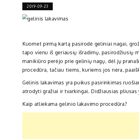
2019-09-23
Kuomet pirmą kartą pasirodė geliniai nagai, grož
tapo vienu iš geriausių išradimų, pasirodžiusių 
manikiūro perėjo prie gelinių nagų, dėl jų pranaš
procedūra, tačiau tiems, kuriems jos nėra, paaišk
Gelinis lakavimas yra puikus pasirinkimas ruoši
atrodyti gražiai ir tvarkingai. Didžiausias pliusas y
Kaip atliekama gelinio lakavimo procedūra?