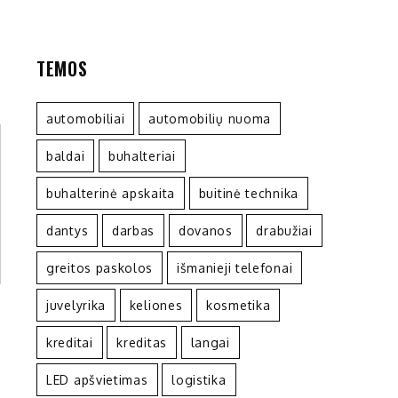
TEMOS
automobiliai
automobilių nuoma
baldai
buhalteriai
buhalterinė apskaita
buitinė technika
dantys
darbas
dovanos
drabužiai
greitos paskolos
išmanieji telefonai
juvelyrika
keliones
kosmetika
kreditai
kreditas
langai
LED apšvietimas
logistika