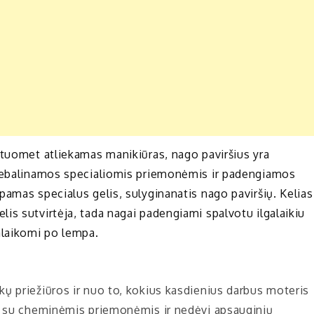
 tuomet atliekamas manikiūras, nago paviršius yra
riebalinamos specialiomis priemonėmis ir padengiamos
pamas specialus gelis, sulyginanatis nago paviršių. Kelias
is sutvirtėja, tada nagai padengiami spalvotu ilgalaikiu
alaikomi po lempa.
nkų priežiūros ir nuo to, kokius kasdienius darbus moteris
rba su cheminėmis priemonėmis ir nedėvi apsauginių