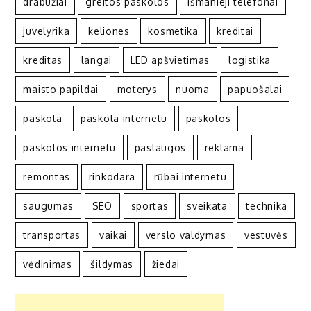
drabužiai
greitos paskolos
išmanieji telefonai
juvelyrika
keliones
kosmetika
kreditai
kreditas
langai
LED apšvietimas
logistika
maisto papildai
moterys
nuoma
papuošalai
paskola
paskola internetu
paskolos
paskolos internetu
paslaugos
reklama
remontas
rinkodara
rūbai internetu
saugumas
SEO
sportas
sveikata
technika
transportas
vaikai
verslo valdymas
vestuvės
vėdinimas
šildymas
žiedai