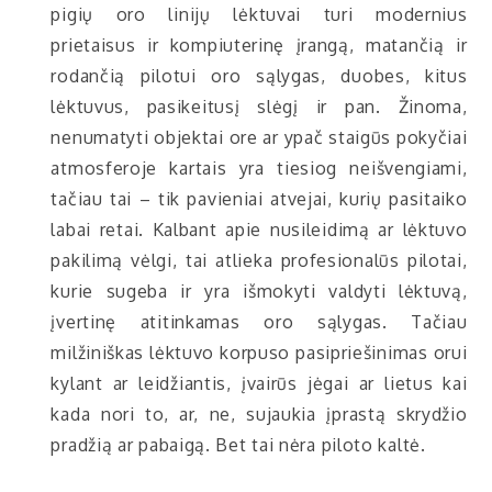
pigių oro linijų lėktuvai turi modernius
prietaisus ir kompiuterinę įrangą, matančią ir
rodančią pilotui oro sąlygas, duobes, kitus
lėktuvus, pasikeitusį slėgį ir pan. Žinoma,
nenumatyti objektai ore ar ypač staigūs pokyčiai
atmosferoje kartais yra tiesiog neišvengiami,
tačiau tai – tik pavieniai atvejai, kurių pasitaiko
labai retai. Kalbant apie nusileidimą ar lėktuvo
pakilimą vėlgi, tai atlieka profesionalūs pilotai,
kurie sugeba ir yra išmokyti valdyti lėktuvą,
įvertinę atitinkamas oro sąlygas. Tačiau
milžiniškas lėktuvo korpuso pasipriešinimas orui
kylant ar leidžiantis, įvairūs jėgai ar lietus kai
kada nori to, ar, ne, sujaukia įprastą skrydžio
pradžią ar pabaigą. Bet tai nėra piloto kaltė.