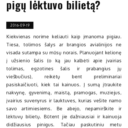
pigų lėktuvo bilietą?
2016-09-19
Kiekvienas norime keliauti kaip įmanoma pigiau.
Tiesa, tolimos šalys ar brangios avialinijos ne
visada sutampa su mūsų norais. Planuojant kelionę
į užsienio šalis (o ką jau kalbėti apie įvairias
tolimas, egzotines šalis ir prabangius jų
viešbučius), reikėtų bent preliminariai
pasiskaičiuoti, kiek tai kainuos. Į sumą įtraukite
nakvynę, gyvenimą, maistą, pramogas, muziejus,
įvairius suvenyrus ir lauktuves, kurias vešite namo
savo artimiesiems. Be abejo, nepamirškite ir
lėktuvų bilietų. Būtent jie dažniausiai ir kainuoja
didžiausius pinigus. Tačiau paskutiniu metu