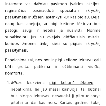
internete vis dažniau pasirodo įvairios akcijos,
raginančios pasinaudoti specialiais skrydžių
pasiūlymais ir užsienį aplankyti kur kas pigiau. Deja,
daug kas abejoja, ar pigi kelionė lėktuvu bus
patogi, saugi ir neteks ja nusivilti. Norime
supažindinti jus su dvejais didžiausiais mitais,
kuriuos žmonės linkę sieti su pigiais skrydžių
pasiūlymais.
Paneigsime tai, nes net ir pigi kelionė lėktuvu gali
būti greita, patikima ir užtikrinanti visišką
komfortą.
Mitas
: kiekviena
pigi kelionė lėktuvu
–
nepatikima. Jei jau mažai kainuoja, tai būtinai
bus blogas lėktuvas, nesaugiai jį pilotuojantys
pilotai ar dar kas nors. Kartais girdime tokių