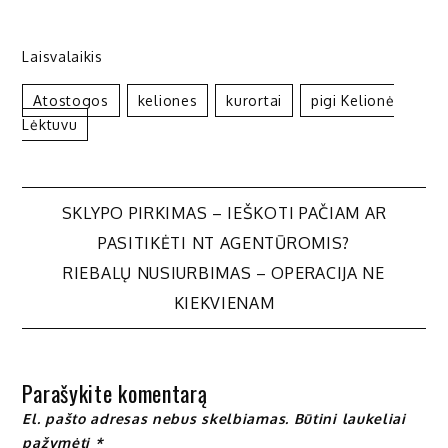
Laisvalaikis
Atostogos
Keliones
Kurortai
Pigi Kelionė
Lėktuvu
Navigacija
SKLYPO PIRKIMAS – IEŠKOTI PAČIAM AR
PASITIKĖTI NT AGENTŪROMIS?
tarp
RIEBALŲ NUSIURBIMAS – OPERACIJA NE
KIEKVIENAM
įrašų
Parašykite komentarą
El. pašto adresas nebus skelbiamas.
Būtini laukeliai
pažymėti
*