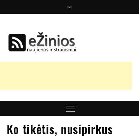
Skip
to
content
Žinios
naujienos,
straipsniai,
nuomonės
Menu
Ko tikėtis, nusipirkus