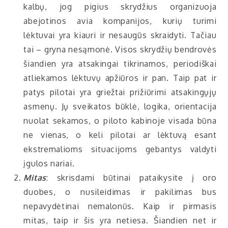
kalbų, jog pigius skrydžius organizuoja
abejotinos avia kompanijos, kurių turimi
lėktuvai yra kiauri ir nesaugūs skraidyti. Tačiau
tai – gryna nesąmonė. Visos skrydžių bendrovės
šiandien yra atsakingai tikrinamos, periodiškai
atliekamos lėktuvų apžiūros ir pan. Taip pat ir
patys pilotai yra griežtai prižiūrimi atsakingųjų
asmenų. Jų sveikatos būklė, logika, orientacija
nuolat sekamos, o piloto kabinoje visada būna
ne vienas, o keli pilotai ar lėktuvą esant
ekstremalioms situacijoms gebantys valdyti
įgulos nariai.
Mitas
: skrisdami būtinai pataikysite į oro
duobes, o nusileidimas ir pakilimas bus
nepavydėtinai nemalonūs. Kaip ir pirmasis
mitas, taip ir šis yra netiesa. Šiandien net ir