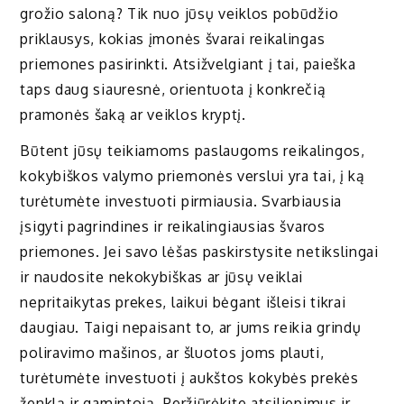
grožio saloną? Tik nuo jūsų veiklos pobūdžio
priklausys, kokias įmonės švarai reikalingas
priemones pasirinkti. Atsižvelgiant į tai, paieška
taps daug siauresnė, orientuota į konkrečią
pramonės šaką ar veiklos kryptį.
Būtent jūsų teikiamoms paslaugoms reikalingos,
kokybiškos valymo priemonės verslui yra tai, į ką
turėtumėte investuoti pirmiausia. Svarbiausia
įsigyti pagrindines ir reikalingiausias švaros
priemones. Jei savo lėšas paskirstysite netikslingai
ir naudosite nekokybiškas ar jūsų veiklai
nepritaikytas prekes, laikui bėgant išleisi tikrai
daugiau. Taigi nepaisant to, ar jums reikia grindų
poliravimo mašinos, ar šluotos joms plauti,
turėtumėte investuoti į aukštos kokybės prekės
ženklą ir gamintoją. Peržiūrėkite atsiliepimus ir