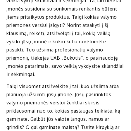
veikla vyktų sklandžiai ir sėkmingai. Tačiau neretai
įmonės susiduria su sunkumais renkantis būtent
jiems pritaikytus produktus. Taigi kokias valymo
priemones verslui įsigyti? Norint atsakyti į šį
klausimą, reikėtų atsižvelgti į tai, kokią veiklą
vykdo jūsų įmonė ir kokiu keliu norėtumėte
pasukti. Tuo užsiima profesionalių valymo
priemonių tiekėjas UAB „Bukutis“, o pasinaudoję
įmonės patarimais, savo veiklą vykdysite sklandžiai
ir sėkmingai.
Taigi visuomet atsižvelkite į tai, kuo užsiima arba
planuoja užsiimti jūsų įmonė. Jūsų pasirinktos
valymo priemonės verslui ženkliai skirsis
priklausomai nuo to, kokias paslaugas teikiate, ką
gaminate. Galbūt jūs valote langus, namus ar
grindis? O gal gaminate maistą? Turite kirpyklą ar