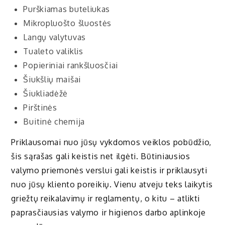
Purškiamas buteliukas
Mikropluošto šluostės
Langų valytuvas
Tualeto valiklis
Popieriniai rankšluosčiai
Šiukšlių maišai
Šiukliadėžė
Pirštinės
Buitinė chemija
Priklausomai nuo jūsų vykdomos veiklos pobūdžio,
šis sąrašas gali keistis net ilgėti. Būtiniausios
valymo priemonės verslui gali keistis ir priklausyti
nuo jūsų kliento poreikių. Vienu atveju teks laikytis
griežtų reikalavimų ir reglamentų, o kitu – atlikti
paprasčiausias valymo ir higienos darbo aplinkoje