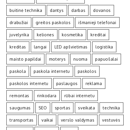
buitinė technika
dantys
darbas
dovanos
drabužiai
greitos paskolos
išmanieji telefonai
juvelyrika
keliones
kosmetika
kreditai
kreditas
langai
LED apšvietimas
logistika
maisto papildai
moterys
nuoma
papuošalai
paskola
paskola internetu
paskolos
paskolos internetu
paslaugos
reklama
remontas
rinkodara
rūbai internetu
saugumas
SEO
sportas
sveikata
technika
transportas
vaikai
verslo valdymas
vestuvės