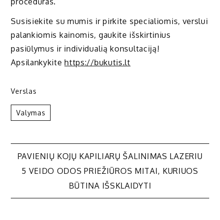
procedūras.
Susisiekite su mumis ir pirkite specialiomis, verslui
palankiomis kainomis, gaukite išskirtinius
pasiūlymus ir individualią konsultaciją!
Apsilankykite
https://bukutis.lt
Verslas
Valymas
Navigacija
PAVIENIŲ KOJŲ KAPILIARŲ ŠALINIMAS LAZERIU
5 VEIDO ODOS PRIEŽIŪROS MITAI, KURIUOS
tarp
BŪTINA IŠSKLAIDYTI
įrašų