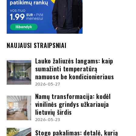
NAUJAUSI STRAIPSNIAI
Lauko žaliuzės langams: kaip
sumažinti temperatūrą
namuose be kondicionieriaus
2026-05-27
Namų transformacija: kodėl
vinilinės grindys užkariauja
lietuvių širdis
2026-05-23
Stogo pakalimas: detalė, kurią