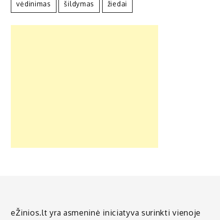
vėdinimas
šildymas
žiedai
eŽinios.lt yra asmeninė iniciatyva surinkti vienoje