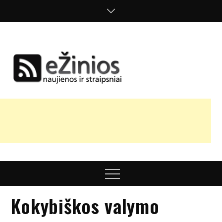
Skip
to
content
Žinios
naujienos,
straipsniai,
nuomonės
Menu
Kokybiškos valymo