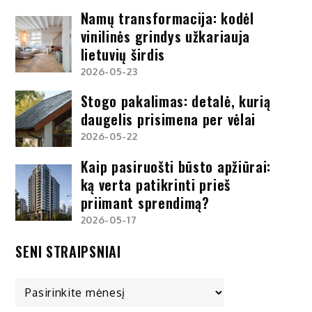
Namų transformacija: kodėl
vinilinės grindys užkariauja
lietuvių širdis
2026-05-23
Stogo pakalimas: detalė, kurią
daugelis prisimena per vėlai
2026-05-22
Kaip pasiruošti būsto apžiūrai:
ką verta patikrinti prieš
priimant sprendimą?
2026-05-17
SENI STRAIPSNIAI
Seni
straipsniai