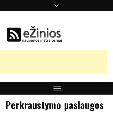
Skip
to
content
Žinios
naujienos,
straipsniai,
nuomonės
Menu
Perkraustymo paslaugos