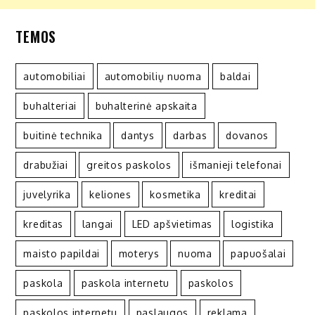
TEMOS
automobiliai
automobilių nuoma
baldai
buhalteriai
buhalterinė apskaita
buitinė technika
dantys
darbas
dovanos
drabužiai
greitos paskolos
išmanieji telefonai
juvelyrika
keliones
kosmetika
kreditai
kreditas
langai
LED apšvietimas
logistika
maisto papildai
moterys
nuoma
papuošalai
paskola
paskola internetu
paskolos
paskolos internetu
paslaugos
reklama