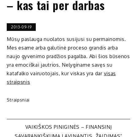
– kas tai per darbas
2013-09-19
Mūsų paslauga nuolatos susijusi su permainomis.
Mes esame arba galutinė proceso grandis arba
naujo gyvenimo pradžios pagalba. Abi šios būsenos
yra emociškai jautrios. Nelyginame savęs su
katafalko vairuotojais, kur viskas yra dar
visas
straipsnis
Straipsniai
Navigacija
VAIKIŠKOS PINIGINĖS – FINANSINĮ
SAVARANKIŠKUMĄ LAVINANTIS „ŽAIDIMAS“