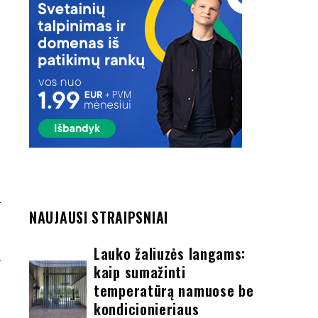
NAUJAUSI STRAIPSNIAI
R
S
Lauko žaliuzės langams:
kaip sumažinti
temperatūrą namuose be
kondicionieriaus