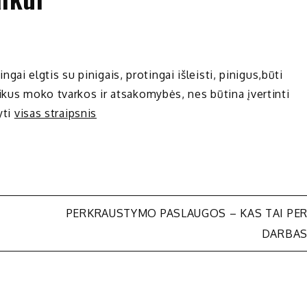
 elgtis su pinigais, protingai išleisti, pinigus,būti
ikus moko tvarkos ir atsakomybės, nes būtina įvertinti
yti
visas straipsnis
PERKRAUSTYMO PASLAUGOS – KAS TAI PE
DARBA