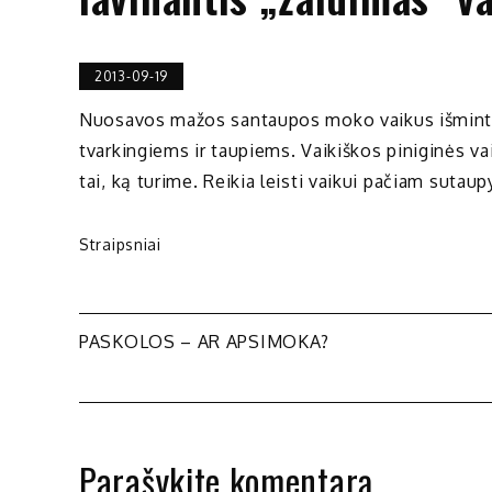
2013-09-19
Nuosavos mažos santaupos moko vaikus išmintingai
tvarkingiems ir taupiems. Vaikiškos piniginės va
tai, ką turime. Reikia leisti vaikui pačiam sutaup
Straipsniai
Navigacija
PASKOLOS – AR APSIMOKA?
tarp
įrašų
Parašykite komentarą