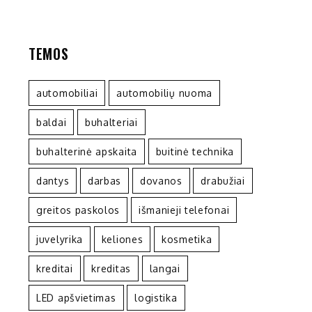
TEMOS
automobiliai
automobilių nuoma
baldai
buhalteriai
buhalterinė apskaita
buitinė technika
dantys
darbas
dovanos
drabužiai
greitos paskolos
išmanieji telefonai
juvelyrika
keliones
kosmetika
kreditai
kreditas
langai
LED apšvietimas
logistika