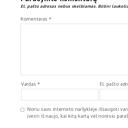
El. pašto adresas nebus skelbiamas.
Būtini laukel
Komentaras
*
Vardas
*
El. pašto ad
Noriu savo interneto naršyklėje išsaugoti vard
įvesti iš naujo, kai kitą kartą vėl norėsiu par