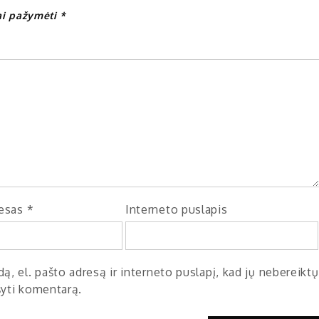
iai pažymėti
*
resas
*
Interneto puslapis
ą, el. pašto adresą ir interneto puslapį, kad jų nebereiktų
ašyti komentarą.