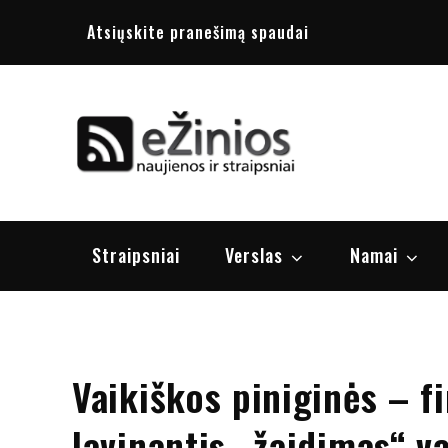
Skip
Atsiųskite pranešimą spaudai
to
content
Žinios
naujienos, st
Straipsniai
Verslas
Namai
Vaikiškos piniginės – f
lavinantis „žaidimas“ v