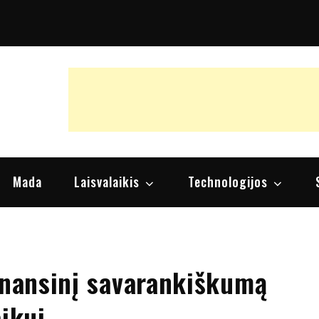
raipsniai, nuomonės
Mada
Laisvalaikis
Technologijos
inansinį savarankiškumą
aikui