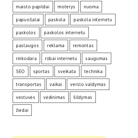
maisto papildai
moterys
nuoma
papuošalai
paskola
paskola internetu
paskolos
paskolos internetu
paslaugos
reklama
remontas
rinkodara
rūbai internetu
saugumas
SEO
sportas
sveikata
technika
transportas
vaikai
verslo valdymas
vestuvės
vėdinimas
šildymas
žiedai