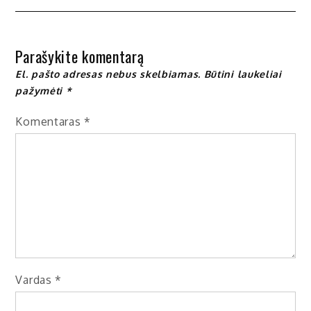
tarp
įrašų
Parašykite komentarą
El. pašto adresas nebus skelbiamas.
Būtini laukeliai
pažymėti
*
Komentaras
*
Vardas
*