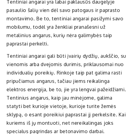
Tentiniai angarai yra labai paklausūs daugelyje
pasaulio šalių vien dėl savo patogaus ir paprasto
montavimo. Be to, tentiniai angarai pasižymi savo
mobilumu, todėl yra ženkliai pranašesni už
metalinius angarus, kurių nėra galimybės taip
paprastai perkelti.
Tentiniai angarai gali būti įvairių dydžių, aukščio, su
vienomis arba dvejomis durimis, priklausomai nuo
individualių poreikių. Rinkoje taip pat galima rasti
pripučiamus angarus, tačiau jiems reikalinga
elektros energija, be to, jie yra lengvai pažeidžiami.
Tentinius angarus, kaip jau minėjome, galima
statyti bet kurioje vietoje, kurioje turite žemės
sklypą, o esant poreikiui paprastai jį perkelsite. Kai
kuriems iš jų montuoti, net nereikalingas joks
specialus pagrindas ar betonavimo darbai.