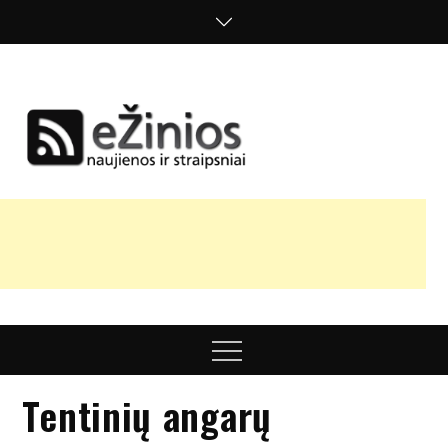
Skip
to
content
Žinios
naujienos,
straipsniai,
nuomonės
Menu
Tentinių angarų