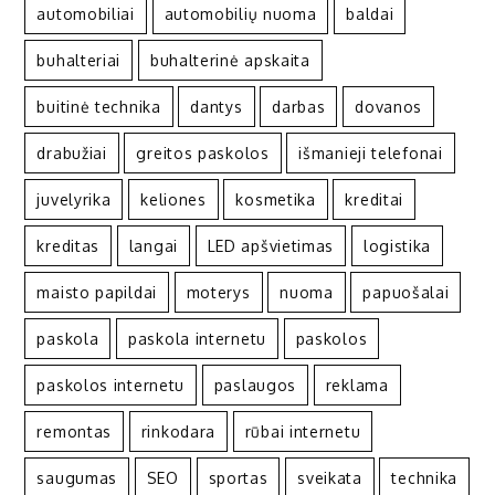
automobiliai
automobilių nuoma
baldai
buhalteriai
buhalterinė apskaita
buitinė technika
dantys
darbas
dovanos
drabužiai
greitos paskolos
išmanieji telefonai
juvelyrika
keliones
kosmetika
kreditai
kreditas
langai
LED apšvietimas
logistika
maisto papildai
moterys
nuoma
papuošalai
paskola
paskola internetu
paskolos
paskolos internetu
paslaugos
reklama
remontas
rinkodara
rūbai internetu
saugumas
SEO
sportas
sveikata
technika