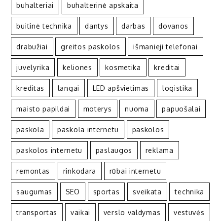
buhalteriai
buhalterinė apskaita
buitinė technika
dantys
darbas
dovanos
drabužiai
greitos paskolos
išmanieji telefonai
juvelyrika
keliones
kosmetika
kreditai
kreditas
langai
LED apšvietimas
logistika
maisto papildai
moterys
nuoma
papuošalai
paskola
paskola internetu
paskolos
paskolos internetu
paslaugos
reklama
remontas
rinkodara
rūbai internetu
saugumas
SEO
sportas
sveikata
technika
transportas
vaikai
verslo valdymas
vestuvės