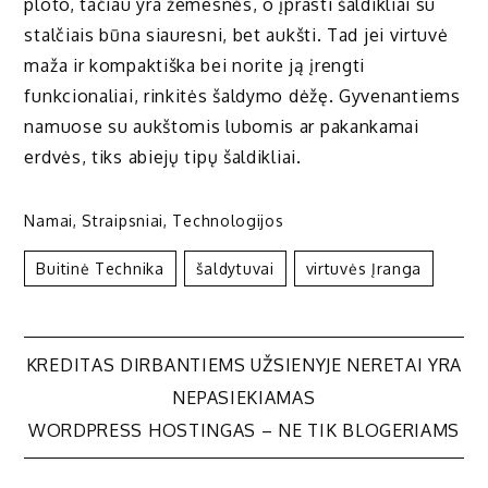
ploto, tačiau yra žemesnės, o įprasti šaldikliai su
stalčiais būna siauresni, bet aukšti. Tad jei virtuvė
maža ir kompaktiška bei norite ją įrengti
funkcionaliai, rinkitės šaldymo dėžę. Gyvenantiems
namuose su aukštomis lubomis ar pakankamai
erdvės, tiks abiejų tipų šaldikliai.
Namai
,
Straipsniai
,
Technologijos
Buitinė Technika
Šaldytuvai
Virtuvės Įranga
Navigacija
KREDITAS DIRBANTIEMS UŽSIENYJE NERETAI YRA
NEPASIEKIAMAS
tarp
WORDPRESS HOSTINGAS – NE TIK BLOGERIAMS