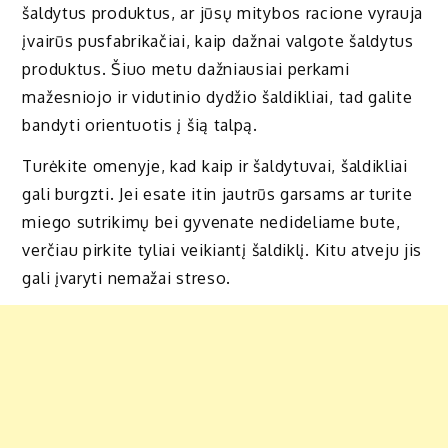
šaldytus produktus, ar jūsų mitybos racione vyrauja
įvairūs pusfabrikačiai, kaip dažnai valgote šaldytus
produktus. Šiuo metu dažniausiai perkami
mažesniojo ir vidutinio dydžio šaldikliai, tad galite
bandyti orientuotis į šią talpą.
Turėkite omenyje, kad kaip ir šaldytuvai, šaldikliai
gali burgzti. Jei esate itin jautrūs garsams ar turite
miego sutrikimų bei gyvenate nedideliame bute,
verčiau pirkite tyliai veikiantį šaldiklį. Kitu atveju jis
gali įvaryti nemažai streso.