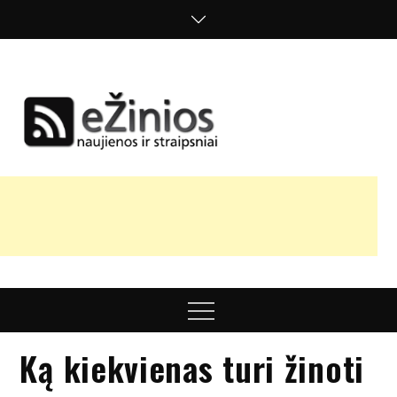
Skip
to
content
Žinios
naujienos,
straipsniai,
nuomonės
Menu
Ką kiekvienas turi žinoti