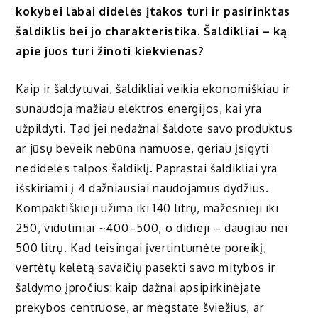
kokybei labai didelės įtakos turi ir pasirinktas
šaldiklis bei jo charakteristika. Šaldikliai – ką
apie juos turi žinoti kiekvienas?
Kaip ir šaldytuvai, šaldikliai veikia ekonomiškiau ir
sunaudoja mažiau elektros energijos, kai yra
užpildyti. Tad jei nedažnai šaldote savo produktus
ar jūsų beveik nebūna namuose, geriau įsigyti
nedidelės talpos šaldiklį. Paprastai šaldikliai yra
išskiriami į 4 dažniausiai naudojamus dydžius.
Kompaktiškieji užima iki 140 litrų, mažesnieji iki
250, vidutiniai ~400–500, o didieji – daugiau nei
500 litrų. Kad teisingai įvertintumėte poreikį,
vertėtų keletą savaičių pasekti savo mitybos ir
šaldymo įpročius: kaip dažnai apsipirkinėjate
prekybos centruose, ar mėgstate šviežius, ar