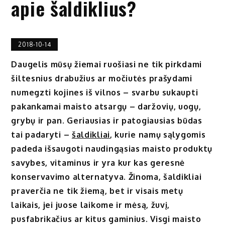
apie šaldiklius?
2018-10-14
Daugelis mūsų žiemai ruošiasi ne tik pirkdami
šiltesnius drabužius ar močiutės prašydami
numegzti kojines iš vilnos – svarbu sukaupti
pakankamai maisto atsargų – daržovių, uogų,
grybų ir pan. Geriausias ir patogiausias būdas
tai padaryti –
šaldikliai
, kurie namų sąlygomis
padeda išsaugoti naudingąsias maisto produktų
savybes, vitaminus ir yra kur kas geresnė
konservavimo alternatyva. Žinoma, šaldikliai
praverčia ne tik žiemą, bet ir visais metų
laikais, jei juose laikome ir mėsą, žuvį,
pusfabrikačius ar kitus gaminius. Visgi maisto