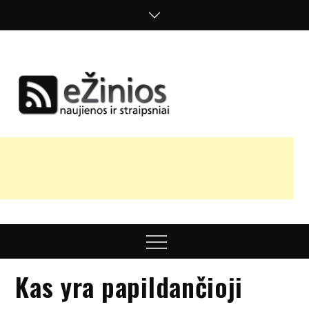
Skip
to
content
Žinios
naujienos,
straipsniai,
nuomonės
Menu
Kas yra papildančioji