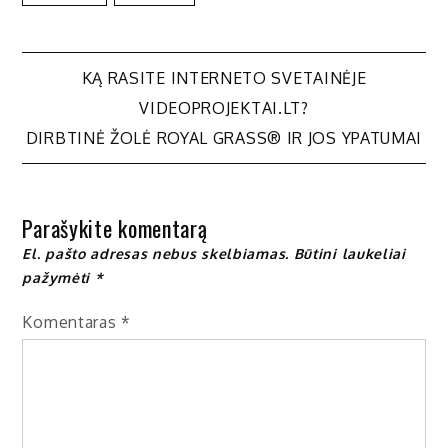
Navigacija
KĄ RASITE INTERNETO SVETAINĖJE
VIDEOPROJEKTAI.LT?
tarp
DIRBTINĖ ŽOLĖ ROYAL GRASS® IR JOS YPATUMAI
įrašų
Parašykite komentarą
El. pašto adresas nebus skelbiamas.
Būtini laukeliai
pažymėti
*
Komentaras
*