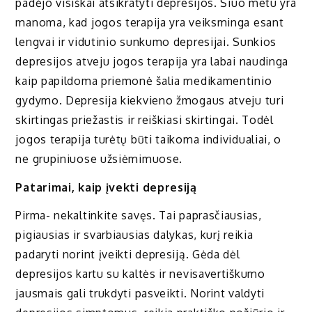
padėjo visiškai atsikratyti depresijos. Šiuo metu yra
manoma, kad jogos terapija yra veiksminga esant
lengvai ir vidutinio sunkumo depresijai. Sunkios
depresijos atveju jogos terapija yra labai naudinga
kaip papildoma priemonė šalia medikamentinio
gydymo. Depresija kiekvieno žmogaus atveju turi
skirtingas priežastis ir reiškiasi skirtingai. Todėl
jogos terapija turėtų būti taikoma individualiai, o
ne grupiniuose užsiėmimuose.
Patarimai, kaip įvekti depresiją
Pirma- nekaltinkite savęs. Tai paprasčiausias,
pigiausias ir svarbiausias dalykas, kurį reikia
padaryti norint įveikti depresiją. Gėda dėl
depresijos kartu su kaltės ir nevisavertiškumo
jausmais gali trukdyti pasveikti. Norint valdyti