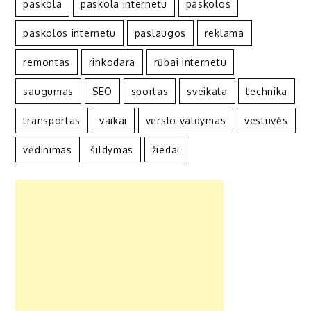
paskola
paskola internetu
paskolos
paskolos internetu
paslaugos
reklama
remontas
rinkodara
rūbai internetu
saugumas
SEO
sportas
sveikata
technika
transportas
vaikai
verslo valdymas
vestuvės
vėdinimas
šildymas
žiedai