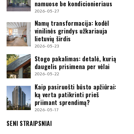
namuose be kondicionieriaus
2026-05-27
Namų transformacija: kodėl
vinilinės grindys užkariauja
lietuvių širdis
2026-05-23
Stogo pakalimas: detalė, kurią
daugelis prisimena per vėlai
2026-05-22
Kaip pasiruošti būsto apžiūrai:
ką verta patikrinti prieš
priimant sprendimą?
2026-05-17
SENI STRAIPSNIAI
Seni
straipsniai