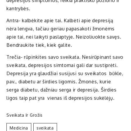
depresijos simptomus, reikia praktiško požiūrio ir
kantrybės.
Antra- kalbėkite apie tai. Kalbėti apie depresiją
nėra lengva, tačiau geriau papasakoti žmonėms
apie tai, nei laikyti paslaptyje. Neizoliuokte savęs.
Bendraukite tiek, kiek galite.
Trečia- rūpinkites savo sveikata. Nesirūpinant savo
sveikata, depresijos simtomai gali dar sustiprėti.
Depresija yra glaudžiai susijusi su sveikatos būkle,
pav., diabetu ar širdies ligomis. Žmonės, kurie
serga diabetu, dažniau serga ir depresija. Širdies
ligos taip pat yra vienas iš depresijos sukėlėjų.
Sveikata Ir Grožis
Medicina
Sveikata