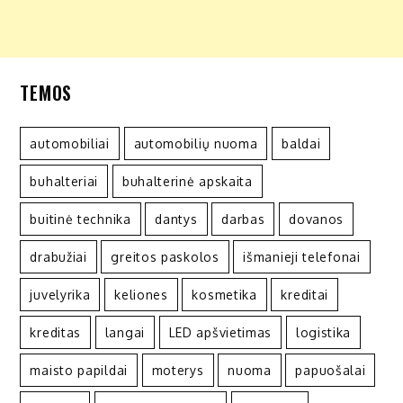
TEMOS
automobiliai
automobilių nuoma
baldai
buhalteriai
buhalterinė apskaita
buitinė technika
dantys
darbas
dovanos
drabužiai
greitos paskolos
išmanieji telefonai
juvelyrika
keliones
kosmetika
kreditai
kreditas
langai
LED apšvietimas
logistika
maisto papildai
moterys
nuoma
papuošalai