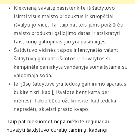
Kiekvieną savaitę pasistenkite iš šaldytuvo
išimti visus maisto produktus ir kruopščiai
išvalyti jo vidų. Tai taip pat leis jums peržiūrėti
maisto produktų galiojimo datas ir atsikratyti
tais, kurių galiojimas jau yra pasibaigęs.
Šaldytuvo vidinės talpos ir lentynėlės valant
šaldytuvą gali būti išimtos ir nuvalytos su
kempinėle pamirkyta vandenyje sumaišytame su
valgomąja soda.
Jei jūsų šaldytuve yra ledukų gaminimo aparatas,
būkite tikri, kad jį išvalote bent kartą per
mėnesį. Tokiu būdu užtikrinsite, kad ledukai
nepradėtų skleisti prasto kvapo.
Taip pat niekuomet nepamirškite reguliariai
nuvalyti šaldytuvo durelių tarpinių, kadangi