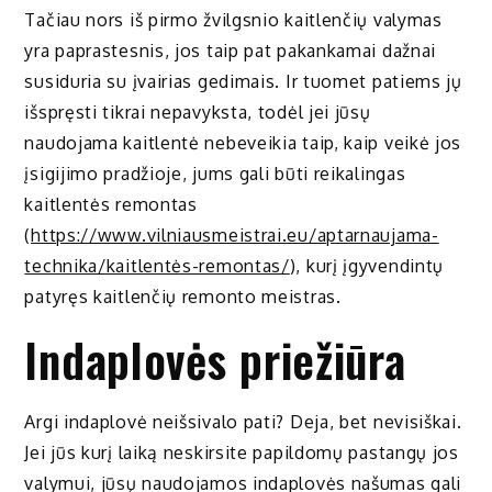
Tačiau nors iš pirmo žvilgsnio kaitlenčių valymas
yra paprastesnis, jos taip pat pakankamai dažnai
susiduria su įvairias gedimais. Ir tuomet patiems jų
išspręsti tikrai nepavyksta, todėl jei jūsų
naudojama kaitlentė nebeveikia taip, kaip veikė jos
įsigijimo pradžioje, jums gali būti reikalingas
kaitlentės remontas
(
https://www.vilniausmeistrai.eu/aptarnaujama-
technika/kaitlentės-remontas/
), kurį įgyvendintų
patyręs kaitlenčių remonto meistras.
Indaplovės priežiūra
Argi indaplovė neišsivalo pati? Deja, bet nevisiškai.
Jei jūs kurį laiką neskirsite papildomų pastangų jos
valymui, jūsų naudojamos indaplovės našumas gali