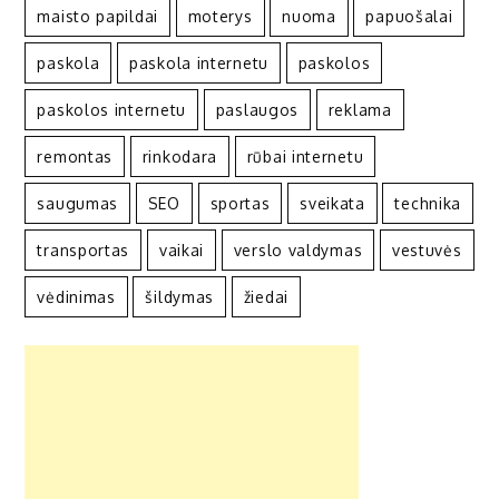
maisto papildai
moterys
nuoma
papuošalai
paskola
paskola internetu
paskolos
paskolos internetu
paslaugos
reklama
remontas
rinkodara
rūbai internetu
saugumas
SEO
sportas
sveikata
technika
transportas
vaikai
verslo valdymas
vestuvės
vėdinimas
šildymas
žiedai