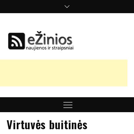
Skip
to
content
Žinios
naujienos,
straipsniai,
nuomonės
Menu
Virtuvės buitinės