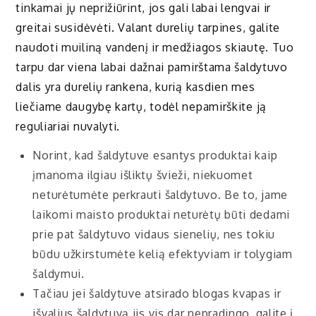
tinkamai jų neprižiūrint, jos gali labai lengvai ir
greitai susidėvėti. Valant durelių tarpines, galite
naudoti muiliną vandenį ir medžiagos skiautę. Tuo
tarpu dar viena labai dažnai pamirštama šaldytuvo
dalis yra durelių rankena, kurią kasdien mes
liečiame daugybę kartų, todėl nepamirškite ją
reguliariai nuvalyti.
Norint, kad šaldytuve esantys produktai kaip
įmanoma ilgiau išliktų švieži, niekuomet
neturėtumėte perkrauti šaldytuvo. Be to, jame
laikomi maisto produktai neturėtų būti dedami
prie pat šaldytuvo vidaus sienelių, nes tokiu
būdu užkirstumėte kelią efektyviam ir tolygiam
šaldymui.
Tačiau jei šaldytuve atsirado blogas kvapas ir
išvalius šaldytuvą jis vis dar nepradingo, galite į