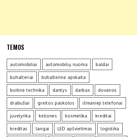
TEMOS
automobiliai
automobilių nuoma
baldai
buhalteriai
buhalterinė apskaita
buitinė technika
dantys
darbas
dovanos
drabužiai
greitos paskolos
išmanieji telefonai
juvelyrika
keliones
kosmetika
kreditai
kreditas
langai
LED apšvietimas
logistika