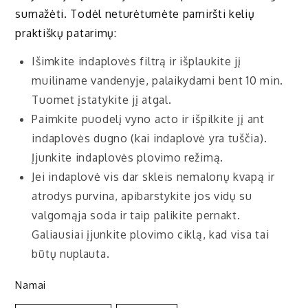
sumažėti. Todėl neturėtumėte pamiršti kelių
praktiškų patarimų:
Išimkite indaplovės filtrą ir išplaukite jį
muiliname vandenyje, palaikydami bent 10 min.
Tuomet įstatykite jį atgal.
Paimkite puodelį vyno acto ir išpilkite jį ant
indaplovės dugno (kai indaplovė yra tuščia).
Įjunkite indaplovės plovimo režimą.
Jei indaplovė vis dar skleis nemalonų kvapą ir
atrodys purvina, apibarstykite jos vidų su
valgomąja soda ir taip palikite pernakt.
Galiausiai įjunkite plovimo ciklą, kad visa tai
būtų nuplauta.
Namai