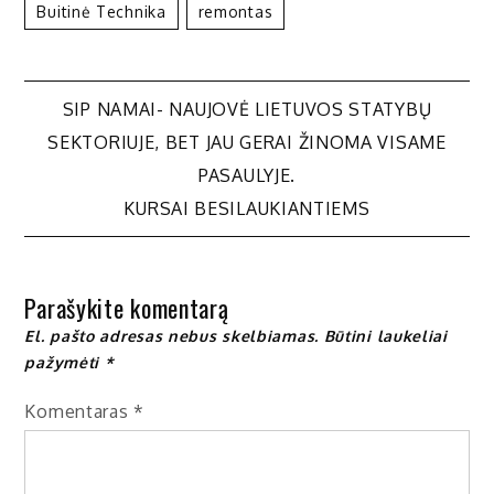
Buitinė Technika
Remontas
Navigacija
SIP NAMAI- NAUJOVĖ LIETUVOS STATYBŲ
SEKTORIUJE, BET JAU GERAI ŽINOMA VISAME
tarp
PASAULYJE.
KURSAI BESILAUKIANTIEMS
įrašų
Parašykite komentarą
El. pašto adresas nebus skelbiamas.
Būtini laukeliai
pažymėti
*
Komentaras
*