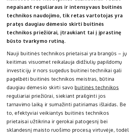
nepaisant reguliaraus ir intensyvaus buitinės
technikos naudojimo, tik retas vartotojas yra
pratęs daugiau dėmesio skirti buitinės
technikos priežiūrai, įtraukiant tai į įprastinę
būsto tvarkymo rutiną.
Nauji buitinės technikos prietaisai yra brangūs – jų
keitimas visuomet reikalauja didžiulių papildomų
investicijų ir nors sugedus buitinei technikai gali
pagelbėti buitinės technikos meistras, būtina
daugiau dėmesio skirti savo
buitinės technikos
reguliariai priežiūrai, siekiant prailginti jos
tarnavimo laiką ir sumažinti patiriamas išlaidas. Be
to, efektyviai veikiantys buitinės technikos
prietaisai užtikrina ir gerokai patogesnį bei
sklandesnį maisto ruošimo procesą virtuvėje, todėl