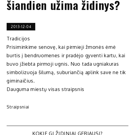
šiandien užima židinys?
2013-12-04
Tradicijos
Prisiminkime senovę, kai pirmieji žmonės ėmė
burtis į bendruomenes ir pradėjo gyventi kartu, kai
buvo įžiebta pirmoji ugnis. Nuo tada ugniakuras
simbolizuoja šilumą, suburiančią aplink save ne tik
giminaičius.
Dauguma miestų visas straipsnis
Straipsniai
KOKIE GI ŽIDINIAI GERIAUSI?