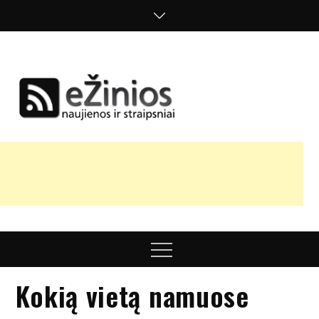
Skip
to
content
Žinios
naujienos,
straipsniai,
nuomonės
Menu
Kokią vietą namuose