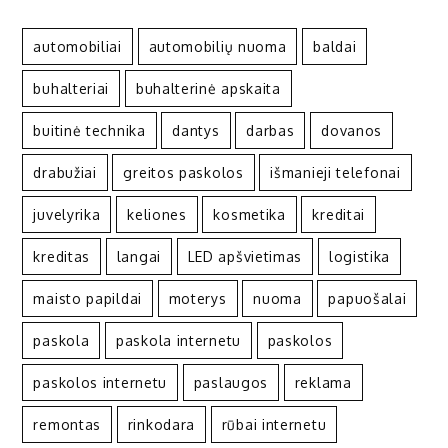
automobiliai
automobilių nuoma
baldai
buhalteriai
buhalterinė apskaita
buitinė technika
dantys
darbas
dovanos
drabužiai
greitos paskolos
išmanieji telefonai
juvelyrika
keliones
kosmetika
kreditai
kreditas
langai
LED apšvietimas
logistika
maisto papildai
moterys
nuoma
papuošalai
paskola
paskola internetu
paskolos
paskolos internetu
paslaugos
reklama
remontas
rinkodara
rūbai internetu