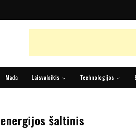
raipsniai, nuomonės
Mada
Laisvalaikis
Technologijos
energijos šaltinis