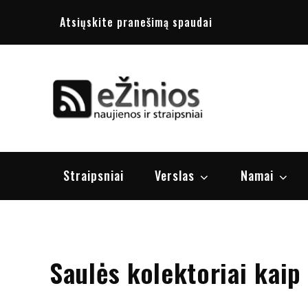
Skip
Atsiųskite pranešimą spaudai
to
content
Žinios
naujienos, st
Straipsniai
Verslas
Namai
Saulės kolektoriai kaip 