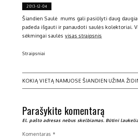
2013-12-04
Šiandien Saulė mums gali pasiūlyti daug daugiau.
padeda išgauti ir panaudoti saulės kolektoriai. 
sėkmingai saulės
visas straipsnis
Straipsniai
Navigacija
KOKIĄ VIETĄ NAMUOSE ŠIANDIEN UŽIMA ŽIDI
tarp
Parašykite komentarą
įrašų
El. pašto adresas nebus skelbiamas.
Būtini laukel
Komentaras
*