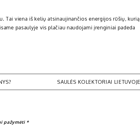
 Tai viena iš kelių atsinaujinančios energijos rūšių, kurią
Visame pasaulyje vis plačiau naudojami įrenginiai padeda
NYS?
SAULĖS KOLEKTORIAI LIETUVOJ
iai pažymėti
*