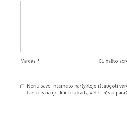
Vardas
*
El. pašto ad
Noriu savo interneto naršyklėje išsaugoti vard
įvesti iš naujo, kai kitą kartą vėl norėsiu par