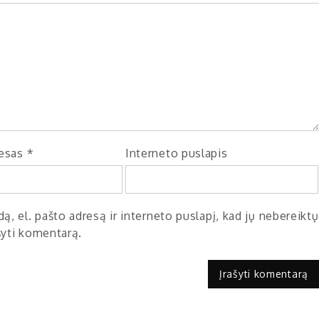
resas
*
Interneto puslapis
ą, el. pašto adresą ir interneto puslapį, kad jų nebereiktų
ašyti komentarą.