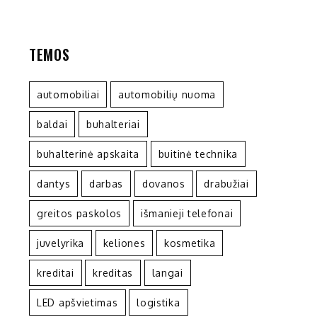
TEMOS
automobiliai
automobilių nuoma
baldai
buhalteriai
buhalterinė apskaita
buitinė technika
dantys
darbas
dovanos
drabužiai
greitos paskolos
išmanieji telefonai
juvelyrika
keliones
kosmetika
kreditai
kreditas
langai
LED apšvietimas
logistika