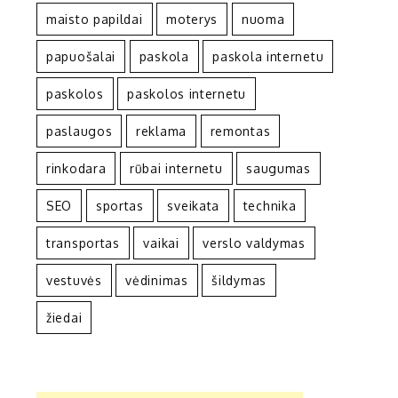
maisto papildai
moterys
nuoma
papuošalai
paskola
paskola internetu
paskolos
paskolos internetu
paslaugos
reklama
remontas
rinkodara
rūbai internetu
saugumas
SEO
sportas
sveikata
technika
transportas
vaikai
verslo valdymas
vestuvės
vėdinimas
šildymas
žiedai