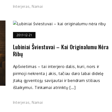
Interjeras
,
Namai
2017-12-21
Lubiniai Šviestuvai – Kai Originalumu Nėra
Ribų
Apšvietimas – tai interjero dalis, kuri, nors ir
pirmoji nekrenta į akis, tačiau daro labai didelę
įtaką gyventojų savijautai ir bendram stiliaus
išlaikymui. Tinkamai atrinktų […]
Interjeras
,
Namai