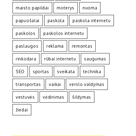
maisto papildai
moterys
nuoma
papuošalai
paskola
paskola internetu
paskolos
paskolos internetu
paslaugos
reklama
remontas
rinkodara
rūbai internetu
saugumas
SEO
sportas
sveikata
technika
transportas
vaikai
verslo valdymas
vestuvės
vėdinimas
šildymas
žiedai