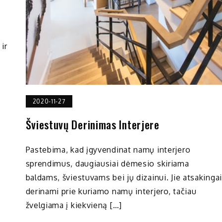
ir
2020-11-27
Šviestuvų Derinimas Interjere
Pastebima, kad įgyvendinat namų interjero
sprendimus, daugiausiai dėmesio skiriama
baldams, šviestuvams bei jų dizainui. Jie atsakingai
derinami prie kuriamo namų interjero, tačiau
žvelgiama į kiekvieną […]