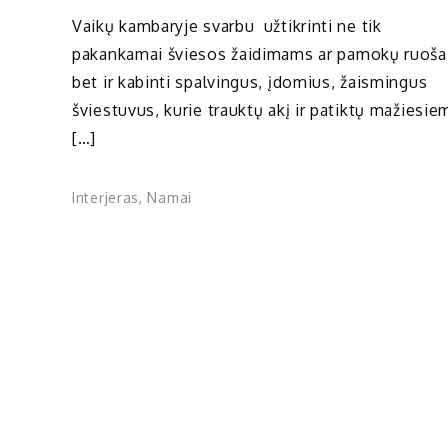
Vaikų kambaryje svarbu užtikrinti ne tik
pakankamai šviesos žaidimams ar pamokų ruošai
bet ir kabinti spalvingus, įdomius, žaismingus
šviestuvus, kurie trauktų akį ir patiktų mažiesie
[…]
Interjeras
,
Namai