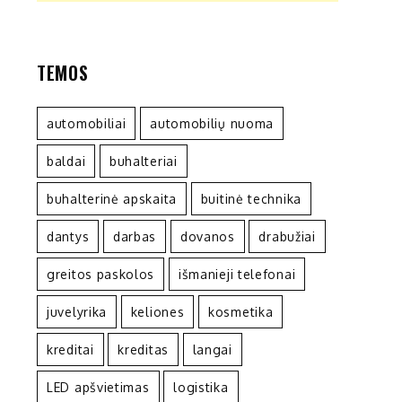
TEMOS
automobiliai
automobilių nuoma
baldai
buhalteriai
buhalterinė apskaita
buitinė technika
dantys
darbas
dovanos
drabužiai
greitos paskolos
išmanieji telefonai
juvelyrika
keliones
kosmetika
kreditai
kreditas
langai
LED apšvietimas
logistika