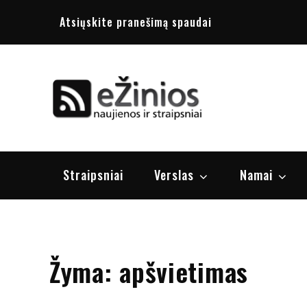
Skip
Atsiųskite pranešimą spaudai
to
content
Žinios
naujienos, st
Straipsniai
Verslas
Namai
Žyma:
apšvietimas