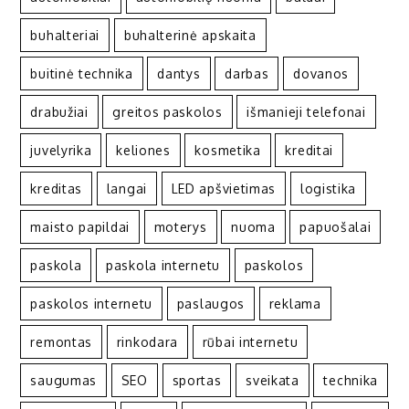
buhalteriai
buhalterinė apskaita
buitinė technika
dantys
darbas
dovanos
drabužiai
greitos paskolos
išmanieji telefonai
juvelyrika
keliones
kosmetika
kreditai
kreditas
langai
LED apšvietimas
logistika
maisto papildai
moterys
nuoma
papuošalai
paskola
paskola internetu
paskolos
paskolos internetu
paslaugos
reklama
remontas
rinkodara
rūbai internetu
saugumas
SEO
sportas
sveikata
technika