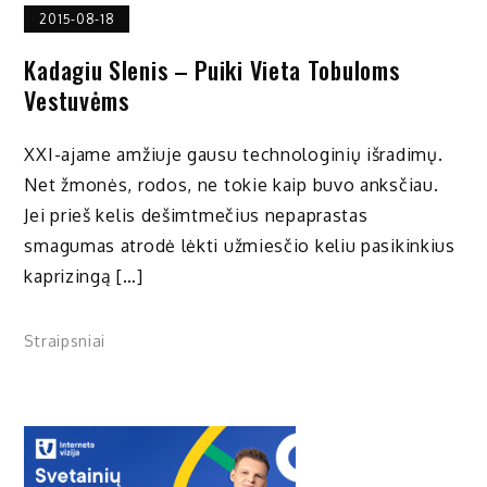
2015-08-18
Kadagiu Slenis – Puiki Vieta Tobuloms
Vestuvėms
XXI-ajame amžiuje gausu technologinių išradimų.
Net žmonės, rodos, ne tokie kaip buvo anksčiau.
Jei prieš kelis dešimtmečius nepaprastas
smagumas atrodė lėkti užmiesčio keliu pasikinkius
kaprizingą […]
Straipsniai