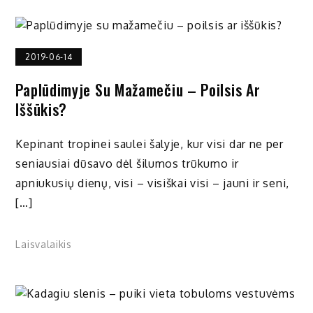
2019-06-14
Paplūdimyje Su Mažamečiu – Poilsis Ar
Iššūkis?
Kepinant tropinei saulei šalyje, kur visi dar ne per
seniausiai dūsavo dėl šilumos trūkumo ir
apniukusių dienų, visi – visiškai visi – jauni ir seni,
[…]
Laisvalaikis