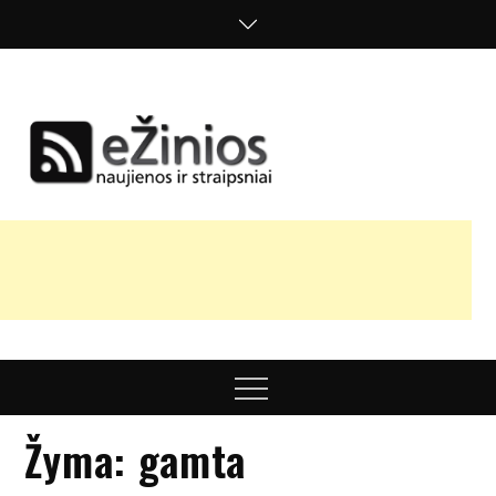
Skip
to
content
Žinios
naujienos,
straipsniai,
nuomonės
Menu
Žyma:
gamta