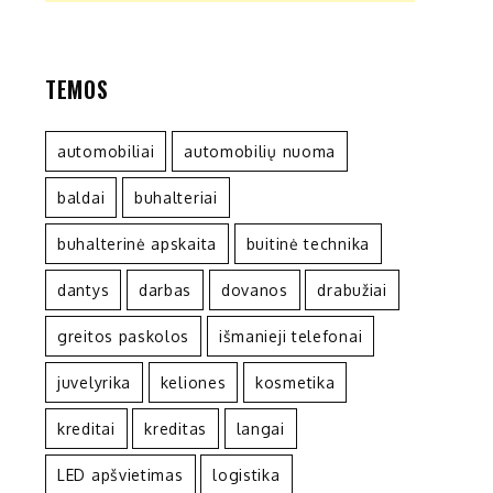
TEMOS
automobiliai
automobilių nuoma
baldai
buhalteriai
buhalterinė apskaita
buitinė technika
dantys
darbas
dovanos
drabužiai
greitos paskolos
išmanieji telefonai
juvelyrika
keliones
kosmetika
kreditai
kreditas
langai
LED apšvietimas
logistika