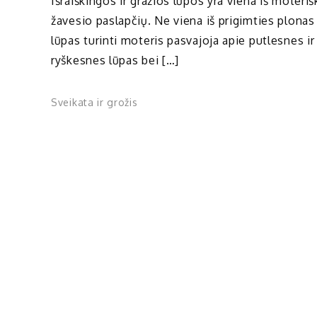
Išraiškingos ir gražios lūpos yra viena iš moteri
žavesio paslapčių. Ne viena iš prigimties plonas
lūpas turinti moteris pasvajoja apie putlesnes ir
ryškesnes lūpas bei […]
Sveikata ir grožis