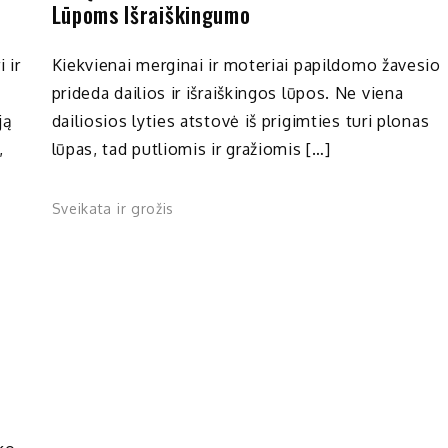
Lūpoms Išraiškingumo
 ir
Kiekvienai merginai ir moteriai papildomo žavesio
prideda dailios ir išraiškingos lūpos. Ne viena
ją
dailiosios lyties atstovė iš prigimties turi plonas
,
lūpas, tad putliomis ir gražiomis […]
Sveikata ir grožis