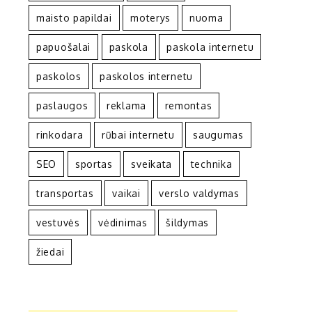
maisto papildai
moterys
nuoma
papuošalai
paskola
paskola internetu
paskolos
paskolos internetu
paslaugos
reklama
remontas
rinkodara
rūbai internetu
saugumas
SEO
sportas
sveikata
technika
transportas
vaikai
verslo valdymas
vestuvės
vėdinimas
šildymas
žiedai