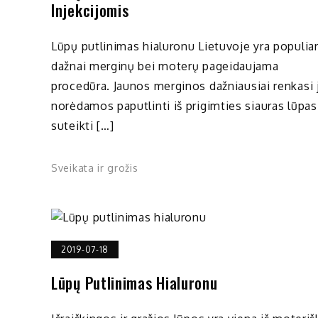
Injekcijomis
Lūpų putlinimas hialuronu Lietuvoje yra populiari
dažnai merginų bei moterų pageidaujama
procedūra. Jaunos merginos dažniausiai renkasi 
norėdamos paputlinti iš prigimties siauras lūpas
suteikti […]
Sveikata ir grožis
2019-07-18
Lūpų Putlinimas Hialuronu