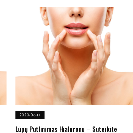
2020-06-17
Lūpų Putlinimas Hialuronu – Suteikite