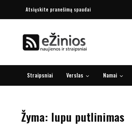
Skip
Atsiųskite pranešimą spaudai
to
content
Žinios
naujienos, st
Straipsniai
Verslas
Namai
Žyma:
lupu putlinimas