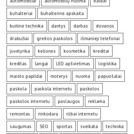
automobiliai
automobilių nuoma
baldai
buhalteriai
buhalterinė apskaita
buitinė technika
dantys
darbas
dovanos
drabužiai
greitos paskolos
išmanieji telefonai
juvelyrika
keliones
kosmetika
kreditai
kreditas
langai
LED apšvietimas
logistika
maisto papildai
moterys
nuoma
papuošalai
paskola
paskola internetu
paskolos
paskolos internetu
paslaugos
reklama
remontas
rinkodara
rūbai internetu
saugumas
SEO
sportas
sveikata
technika