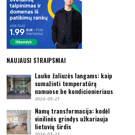
NAUJAUSI STRAIPSNIAI
Lauko žaliuzės langams: kaip
sumažinti temperatūrą
namuose be kondicionieriaus
2026-05-27
Namų transformacija: kodėl
vinilinės grindys užkariauja
lietuvių širdis
2026-05-23