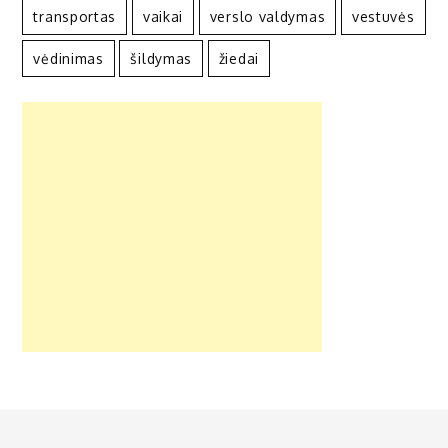
transportas
vaikai
verslo valdymas
vestuvės
vėdinimas
šildymas
žiedai