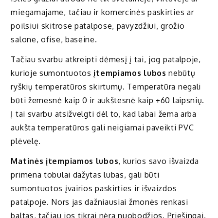
miegamajame, tačiau ir komercinės paskirties ar
poilsiui skitrose patalpose, pavyzdžiui, grožio
salone, ofise, baseine.
Tačiau svarbu atkreipti dėmesį į tai, jog patalpoje,
kurioje sumontuotos
įtempiamos lubos
nebūtų
ryškių temperatūros skirtumų. Temperatūra negali
būti žemesnė kaip 0 ir aukštesnė kaip +60 laipsnių.
Į tai svarbu atsižvelgti dėl to, kad labai žema arba
aukšta temperatūros gali neigiamai paveikti PVC
plėvelę.
Matinės įtempiamos lubos
, kurios savo išvaizda
primena tobulai dažytas lubas, gali būti
sumontuotos įvairios paskirties ir išvaizdos
patalpoje. Nors jas dažniausiai žmonės renkasi
baltas, tačiau jos tikrai nėra nuobodžios. Priešingai.