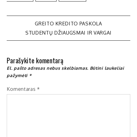
Navigacija
GREITO KREDITO PASKOLA
STUDENTŲ DŽIAUGSMAI IR VARGAI
tarp
įrašų
Parašykite komentarą
El. pašto adresas nebus skelbiamas.
Būtini laukeliai
pažymėti
*
Komentaras
*