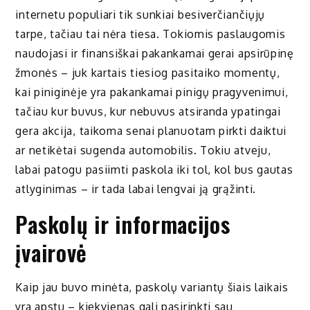
internetu populiari tik sunkiai besiverčiančiųjų
tarpe, tačiau tai nėra tiesa. Tokiomis paslaugomis
naudojasi ir finansiškai pakankamai gerai apsirūpinę
žmonės – juk kartais tiesiog pasitaiko momentų,
kai piniginėje yra pakankamai pinigų pragyvenimui,
tačiau kur buvus, kur nebuvus atsiranda ypatingai
gera akcija, taikoma senai planuotam pirkti daiktui
ar netikėtai sugenda automobilis. Tokiu atveju,
labai patogu pasiimti paskola iki tol, kol bus gautas
atlyginimas – ir tada labai lengvai ją grąžinti.
Paskolų ir informacijos
įvairovė
Kaip jau buvo minėta, paskolų variantų šiais laikais
yra apstu – kiekvienas gali pasirinkti sau