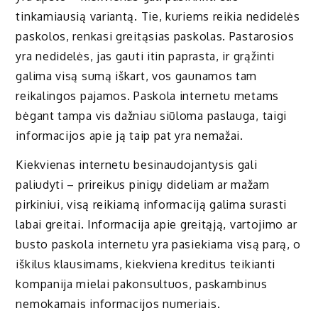
tinkamiausią variantą. Tie, kuriems reikia nedidelės
paskolos, renkasi greitąsias paskolas. Pastarosios
yra nedidelės, jas gauti itin paprasta, ir grąžinti
galima visą sumą iškart, vos gaunamos tam
reikalingos pajamos. Paskola internetu metams
bėgant tampa vis dažniau siūloma paslauga, taigi
informacijos apie ją taip pat yra nemažai.
Kiekvienas internetu besinaudojantysis gali
paliudyti – prireikus pinigų dideliam ar mažam
pirkiniui, visą reikiamą informaciją galima surasti
labai greitai. Informacija apie greitąją, vartojimo ar
busto paskola internetu yra pasiekiama visą parą, o
iškilus klausimams, kiekviena kreditus teikianti
kompanija mielai pakonsultuos, paskambinus
nemokamais informacijos numeriais.