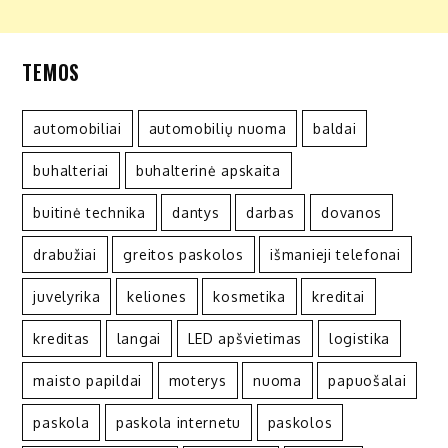
TEMOS
automobiliai
automobilių nuoma
baldai
buhalteriai
buhalterinė apskaita
buitinė technika
dantys
darbas
dovanos
drabužiai
greitos paskolos
išmanieji telefonai
juvelyrika
keliones
kosmetika
kreditai
kreditas
langai
LED apšvietimas
logistika
maisto papildai
moterys
nuoma
papuošalai
paskola
paskola internetu
paskolos