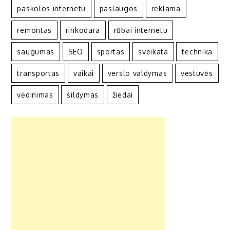
paskolos internetu
paslaugos
reklama
remontas
rinkodara
rūbai internetu
saugumas
SEO
sportas
sveikata
technika
transportas
vaikai
verslo valdymas
vestuvės
vėdinimas
šildymas
žiedai