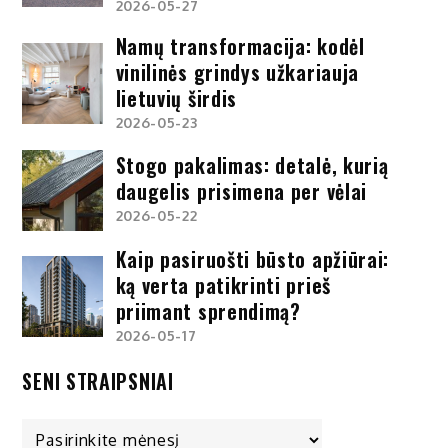
2026-05-27
Namų transformacija: kodėl
vinilinės grindys užkariauja
lietuvių širdis
2026-05-23
Stogo pakalimas: detalė, kurią
daugelis prisimena per vėlai
2026-05-22
Kaip pasiruošti būsto apžiūrai:
ką verta patikrinti prieš
priimant sprendimą?
2026-05-17
SENI STRAIPSNIAI
Seni
straipsniai