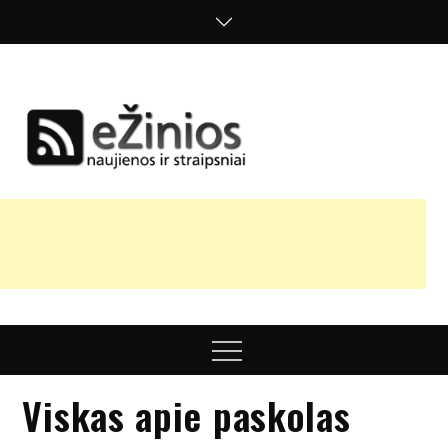
Skip
to
content
Žinios
naujienos,
straipsniai,
nuomonės
Menu
Viskas apie paskolas