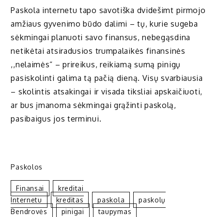
Paskola internetu tapo savotiška dvidešimt pirmojo
amžiaus gyvenimo būdo dalimi – tų, kurie sugeba
sėkmingai planuoti savo finansus, nebegąsdina
netikėtai atsiradusios trumpalaikės finansinės
,,nelaimės“ – prireikus, reikiamą sumą pinigų
pasiskolinti galima tą pačią dieną. Visų svarbiausia
– skolintis atsakingai ir visada tiksliai apskaičiuoti,
ar bus įmanoma sėkmingai grąžinti paskolą,
pasibaigus jos terminui.
Paskolos
Finansai
Kreditai
Internetu
Kreditas
Paskola
Paskolų
Bendrovės
Pinigai
Taupymas