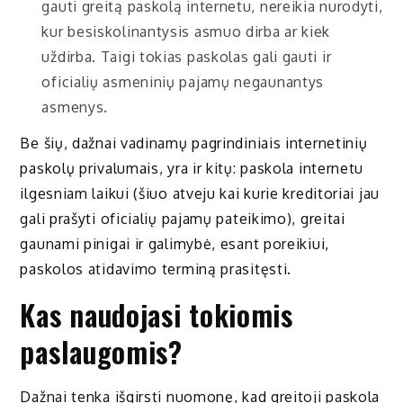
gauti greitą paskolą internetu, nereikia nurodyti,
kur besiskolinantysis asmuo dirba ar kiek
uždirba. Taigi tokias paskolas gali gauti ir
oficialių asmeninių pajamų negaunantys
asmenys.
Be šių, dažnai vadinamų pagrindiniais internetinių
paskolų privalumais, yra ir kitų: paskola internetu
ilgesniam laikui (šiuo atveju kai kurie kreditoriai jau
gali prašyti oficialių pajamų pateikimo), greitai
gaunami pinigai ir galimybė, esant poreikiui,
paskolos atidavimo terminą prasitęsti.
Kas naudojasi tokiomis
paslaugomis?
Dažnai tenka išgirsti nuomonę, kad greitoji paskola