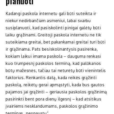
planuoti
Kadangi paskola internetu gali būti suteikta ir
niekur nedirbančiam asmeniui, labai svarbu
susiplanuoti, kad pasiskolinti pinigai galėtų būti
laiku grąžinami. Greitoji paskola internetu ne tik
suteikiama greitai, bet pakankamai greitai turi būti
ir grąžinama. Pats besiskolinantysis pasirenka,
kokiam laikui imama paskola – dauguma renkasi
kuo trumpesnį paskolos terminą, kad palūkanos
būtų mažesnės, tačiau tai neturėtų būti vienintelis
faktorius. Renkantis datą, kada reikės grąžinti
paskolą, reikėtų gerai apmąstyti, kada bus gautos
pajamos jai grąžinti – geriausia paskolos grąžinimą
pasirinkti bent pora dienų ilgesnį – kad atsitikus
įvairiems nesklandumams, paskolos grąžinimo
terminas „nespaustų“.