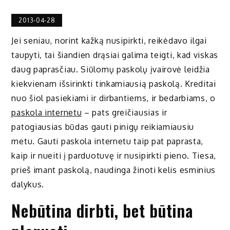
2013-04-28
Jei seniau, norint kažką nusipirkti, reikėdavo ilgai
taupyti, tai šiandien drąsiai galima teigti, kad viskas
daug paprasčiau. Siūlomų paskolų įvairovė leidžia
kiekvienam išsirinkti tinkamiausią paskolą. Kreditai
nuo šiol pasiekiami ir dirbantiems, ir bedarbiams, o
paskola internetu
– pats greičiausias ir
patogiausias būdas gauti pinigų reikiamiausiu
metu. Gauti paskola internetu taip pat paprasta,
kaip ir nueiti į parduotuvę ir nusipirkti pieno. Tiesa,
prieš imant paskolą, naudinga žinoti kelis esminius
dalykus.
Nebūtina dirbti, bet būtina