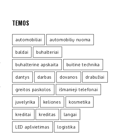
TEMOS
automobiliai
automobilių nuoma
baldai
buhalteriai
buhalterinė apskaita
buitinė technika
O
dantys
darbas
dovanos
drabužiai
Ų
greitos paskolos
išmanieji telefonai
juvelyrika
keliones
kosmetika
kreditai
kreditas
langai
LED apšvietimas
logistika