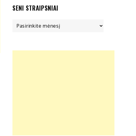
SENI STRAIPSNIAI
Seni
straipsniai
s