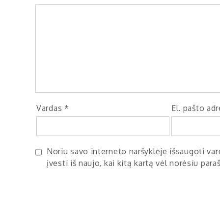
Vardas
*
El. pašto ad
Noriu savo interneto naršyklėje išsaugoti vard
įvesti iš naujo, kai kitą kartą vėl norėsiu par