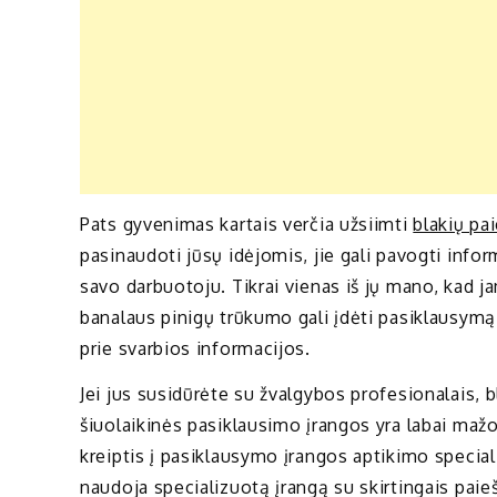
Pats gyvenimas kartais verčia užsiimti
blakių pa
pasinaudoti jūsų idėjomis, jie gali pavogti inform
savo darbuotoju. Tikrai vienas iš jų mano, kad 
banalaus pinigų trūkumo gali įdėti pasiklausymą j
prie svarbios informacijos.
Jei jus susidūrėte su žvalgybos profesionalais,
šiuolaikinės pasiklausimo įrangos yra labai mažos
kreiptis į pasiklausymo įrangos aptikimo special
naudoja specializuotą įrangą su skirtingais paieš