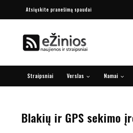
Skip
Atsiųskite pranešimą spaudai
to
content
Žinios
naujienos, st
Straipsniai
Verslas
Namai
Blakių ir GPS sekimo į