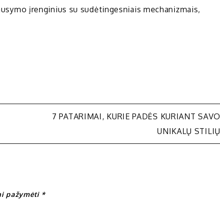
iklausymo įrenginius su sudėtingesniais mechanizmais,
7 PATARIMAI, KURIE PADĖS KURIANT SAV
UNIKALŲ STILI
iai pažymėti
*