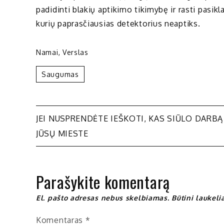
padidinti blakių aptikimo tikimybę ir rasti pas
kurių paprasčiausias detektorius neaptiks.
Namai
,
Verslas
Saugumas
Navigacija
JEI NUSPRENDĖTE IEŠKOTI, KAS SIŪLO DARBĄ
JŪSŲ MIESTE
tarp
įrašų
Parašykite komentarą
El. pašto adresas nebus skelbiamas.
Būtini laukel
Komentaras
*