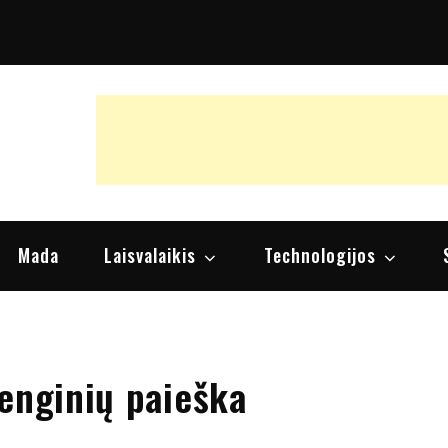
raipsniai, nuomonės
Mada
Laisvalaikis
Technologijos
renginių paieška