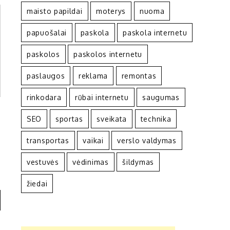
maisto papildai
moterys
nuoma
papuošalai
paskola
paskola internetu
paskolos
paskolos internetu
paslaugos
reklama
remontas
rinkodara
rūbai internetu
saugumas
SEO
sportas
sveikata
technika
transportas
vaikai
verslo valdymas
vestuvės
vėdinimas
šildymas
žiedai