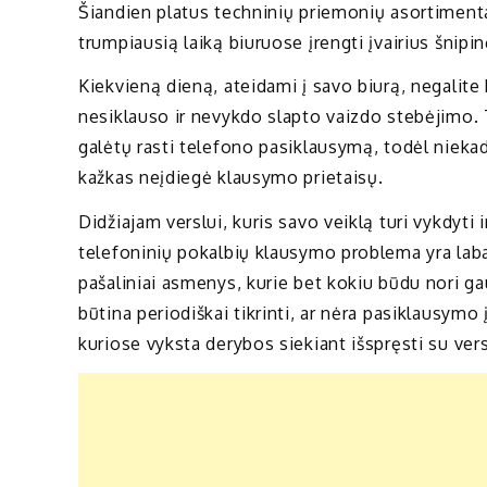
Šiandien platus techninių priemonių asortimenta
trumpiausią laiką biuruose įrengti įvairius šnipin
Kiekvieną dieną, ateidami į savo biurą, negalite 
nesiklauso ir nevykdo slapto vaizdo stebėjimo. 
galėtų rasti telefono pasiklausymą, todėl niekad
kažkas neįdiegė klausymo prietaisų.
Didžiajam verslui, kuris savo veiklą turi vykdyti
telefoninių pokalbių klausymo problema yra labai
pašaliniai asmenys, kurie bet kokiu būdu nori ga
būtina periodiškai tikrinti, ar nėra pasiklausym
kuriose vyksta derybos siekiant išspręsti su ver