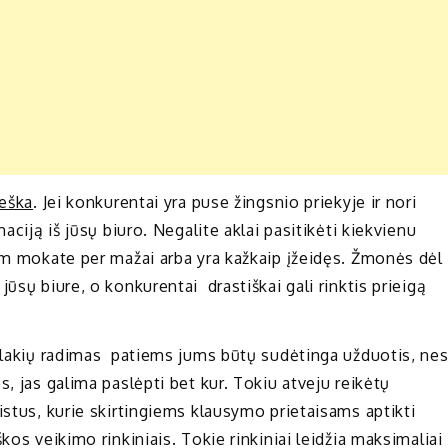
ieška
. Jei konkurentai yra puse žingsnio priekyje ir nori
aciją iš jūsų biuro. Negalite aklai pasitikėti kiekvienu
jam mokate per mažai arba yra kažkaip įžeidęs. Žmonės dėl
ūsų biure, o konkurentai drastiškai gali rinktis prieigą
 blakių radimas patiems jums būtų sudėtinga užduotis, ne
, jas galima paslėpti bet kur. Tokiu atveju reikėtų
istus, kurie skirtingiems klausymo prietaisams aptikti
kos veikimo rinkiniais. Tokie rinkiniai leidžia maksimaliai