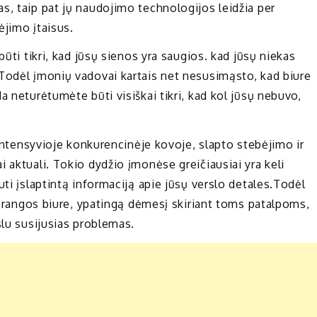
s, taip pat jų naudojimo technologijos leidžia per
ėjimo įtaisus.
būti tikri, kad jūsų sienos yra saugios. kad jūsų niekas
Todėl įmonių vadovai kartais net nesusimąsto, kad biure
a neturėtumėte būti visiškai tikri, kad kol jūsų nebuvo,
 intensyvioje konkurencinėje kovoje, slapto stebėjimo ir
 aktuali. Tokio dydžio įmonėse greičiausiai yra keli
uti įslaptintą informaciją apie jūsų verslo detales.Todėl
o įrangos biure, ypatingą dėmesį skiriant toms patalpoms,
slu susijusias problemas.