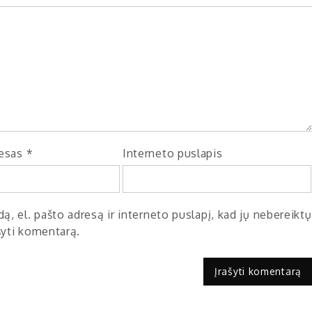
resas
*
Interneto puslapis
ą, el. pašto adresą ir interneto puslapį, kad jų nebereiktų
ašyti komentarą.