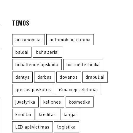
TEMOS
O
automobiliai
automobilių nuoma
I
baldai
buhalteriai
buhalterinė apskaita
buitinė technika
dantys
darbas
dovanos
drabužiai
greitos paskolos
išmanieji telefonai
juvelyrika
keliones
kosmetika
kreditai
kreditas
langai
LED apšvietimas
logistika