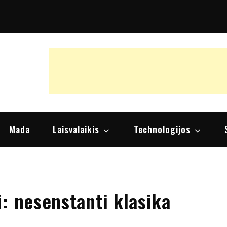
raipsniai, nuomonės
Mada
Laisvalaikis
Technologijos
: nesenstanti klasika