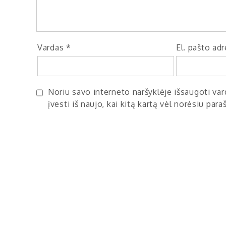
Vardas
*
El. pašto ad
Noriu savo interneto naršyklėje išsaugoti vard
įvesti iš naujo, kai kitą kartą vėl norėsiu par