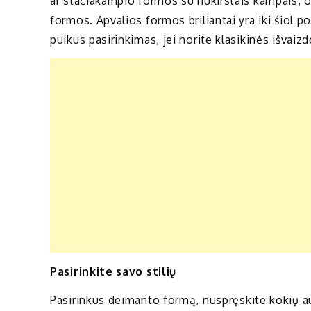
ar stačiakampio formos su nukirstais kampais, 
formos. Apvalios formos briliantai yra iki šiol p
puikus pasirinkimas, jei norite klasikinės išvaiz
Pasirinkite savo stilių
Pasirinkus deimanto formą, nuspręskite kokių ausk