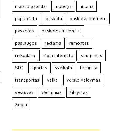
maisto papildai
moterys
nuoma
papuošalai
paskola
paskola internetu
paskolos
paskolos internetu
paslaugos
reklama
remontas
rinkodara
rūbai internetu
saugumas
SEO
sportas
sveikata
technika
transportas
vaikai
verslo valdymas
vestuvės
vėdinimas
šildymas
žiedai