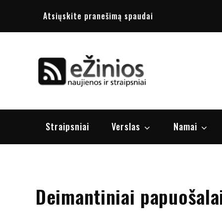
Skip
Atsiųskite pranešimą spaudai
to
content
Žinios
naujienos, st
Straipsniai
Verslas
Namai
Deimantiniai papuošalai