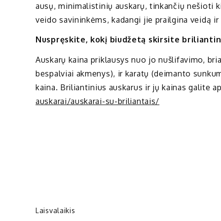
ausų, minimalistinių auskarų, tinkančių nešioti k
veido savininkėms, kadangi jie prailgina veidą i
Nuspręskite, kokį biudžetą skirsite briliant
Auskarų kaina priklausys nuo jo nušlifavimo, br
bespalviai akmenys), ir karatų (deimanto sunkum
kaina. Briliantinius auskarus ir jų kainas galite a
auskarai/auskarai-su-briliantais/
Laisvalaikis