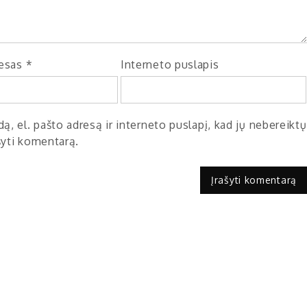
resas
*
Interneto puslapis
ą, el. pašto adresą ir interneto puslapį, kad jų nebereiktų
ašyti komentarą.