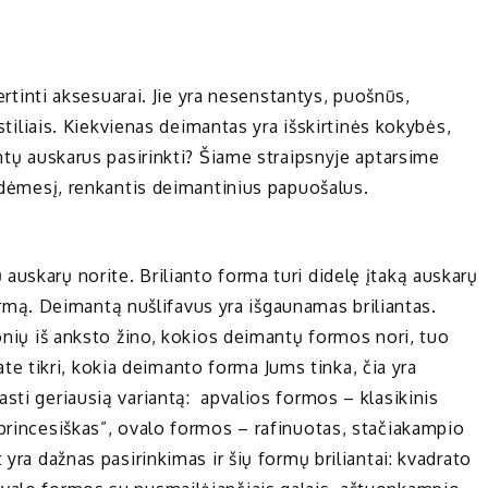
vertinti aksesuarai. Jie yra nesenstantys, puošnūs,
 stiliais. Kiekvienas deimantas yra išskirtinės kokybės,
antų auskarus pasirinkti? Šiame straipsnyje aptarsime
i dėmesį, renkantis deimantinius papuošalus.
auskarų norite. Brilianto forma turi didelę įtaką auskarų
 formą. Deimantą nušlifavus yra išgaunamas briliantas.
monių iš anksto žino, kokios deimantų formos nori, tuo
esate tikri, kokia deimanto forma Jums tinka, čia yra
sti geriausią variantą: apvalios formos – klasikinis
“princesiškas”, ovalo formos – rafinuotas, stačiakampio
 yra dažnas pasirinkimas ir šių formų briliantai: kvadrato