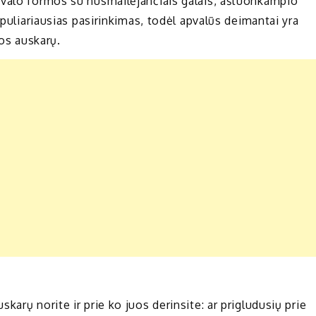
ovalo formos su nusmailėjančiais galais, aštuonkampio
opuliariausias pasirinkimas, todėl apvalūs deimantai yra
dos auskarų.
arų norite ir prie ko juos derinsite: ar prigludusių prie