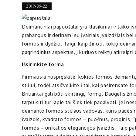
2019-09-22
Deimantiniai papuošalai yra klasikiniai ir laiko į
prabangūs ir derinami su įvairiais įvaizdžiais bei
formos ir dydžio. Taigi, kaip žinoti, kokių deim
pagrindinius aspektus, į kuriuos reiktų atkreipt
Išsirinkite formą
Pirmiausia nuspręskite, kokios formos deimantų 
stiliui, todėl atsižvelkite į tai, kai pasirenkate
Briliantai gali būti skirtingų formų. Daugelis ž
tarpu kiti turi apie tai šiek tiek pagalvoti. Jei n
deimanto formos stiliaus vadovas, kuris padės ra
įvaizdis, kvadrato formos – puošnus, proginis, 
formos – unikalios elegancijos įvaizdis. Taip pat