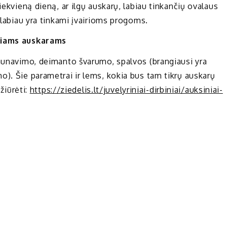
iekvieną dieną, ar ilgų auskarų, labiau tinkančių ovalaus
r labiau yra tinkami įvairioms progoms.
iniams auskarams
iaunavimo, deimanto švarumo, spalvos (brangiausi yra
o). Šie parametrai ir lems, kokia bus tam tikrų auskarų
pžiūrėti:
https://ziedelis.lt/juvelyriniai-dirbiniai/auksiniai-