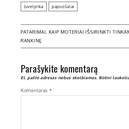
Juvelyrika
Papuošalai
Navigacija
PATARIMAI, KAIP MOTERIAI IŠSIRINKTI TINKA
RANKINĘ
tarp
įrašų
Parašykite komentarą
El. pašto adresas nebus skelbiamas.
Būtini laukel
Komentaras
*