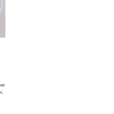
per
i,