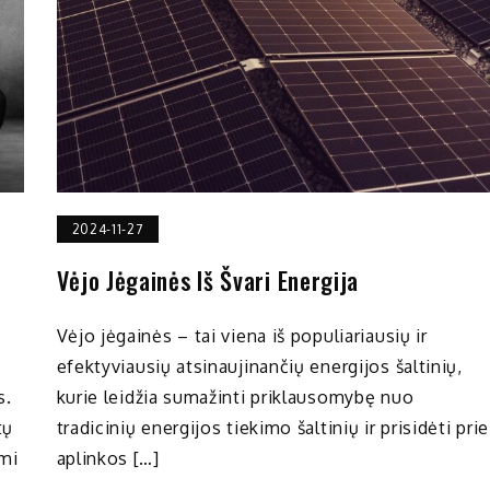
2024-11-27
Vėjo Jėgainės Iš Švari Energija
Vėjo jėgainės – tai viena iš populiariausių ir
efektyviausių atsinaujinančių energijos šaltinių,
s.
kurie leidžia sumažinti priklausomybę nuo
tų
tradicinių energijos tiekimo šaltinių ir prisidėti prie
ami
aplinkos […]