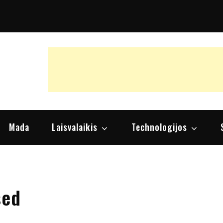
raipsniai, nuomonės
Mada
Laisvalaikis
Technologijos
sed