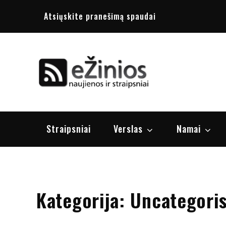
Skip
Atsiųskite pranešimą spaudai
to
content
Žinios
naujienos, st
Straipsniai
Verslas
Namai
Kategorija:
Uncategori