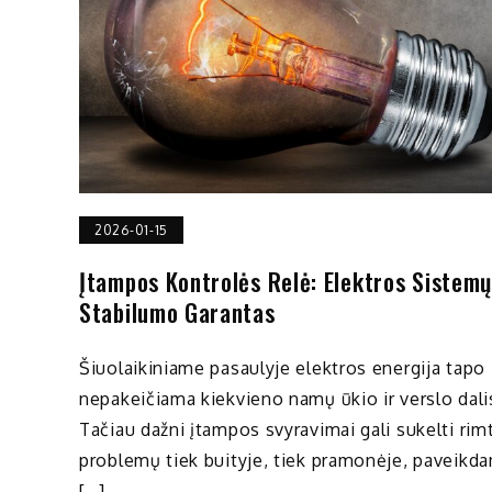
2026-01-15
Įtampos Kontrolės Relė: Elektros Sistemų
Stabilumo Garantas
Šiuolaikiniame pasaulyje elektros energija tapo
nepakeičiama kiekvieno namų ūkio ir verslo dali
Tačiau dažni įtampos svyravimai gali sukelti rim
problemų tiek buityje, tiek pramonėje, paveikd
[…]