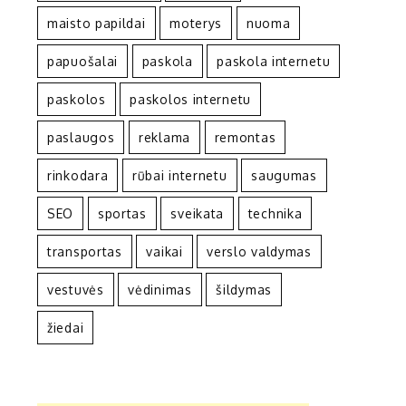
maisto papildai
moterys
nuoma
papuošalai
paskola
paskola internetu
paskolos
paskolos internetu
paslaugos
reklama
remontas
rinkodara
rūbai internetu
saugumas
SEO
sportas
sveikata
technika
transportas
vaikai
verslo valdymas
vestuvės
vėdinimas
šildymas
žiedai