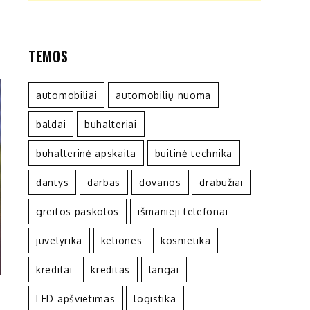
TEMOS
automobiliai
automobilių nuoma
baldai
buhalteriai
buhalterinė apskaita
buitinė technika
dantys
darbas
dovanos
drabužiai
greitos paskolos
išmanieji telefonai
juvelyrika
keliones
kosmetika
kreditai
kreditas
langai
LED apšvietimas
logistika