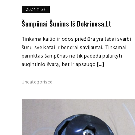
2024-11-27
Šampūnai Šunims Iš Dokrinesa.lt
Tinkama kailio ir odos priežiūra yra labai svarbi
šunų sveikatai ir bendrai savijautai. Tinkamai
parinktas šampūnas ne tik padeda palaikyti
augintinio švarą, bet ir apsaugo […]
Uncategorised