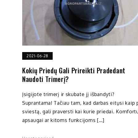
2021-06-28
Kokių Priedų Gali Prireikti Pradedant
Naudoti Trimerį?
Įsigijote trimerį ir skubate jį išbandyti?
Suprantama! Tačiau tam, kad darbas eitųsi kaip 
sviestą, gali praversti kai kurie priedai. Komfortu
apsaugai ar kitoms funkcijoms […]